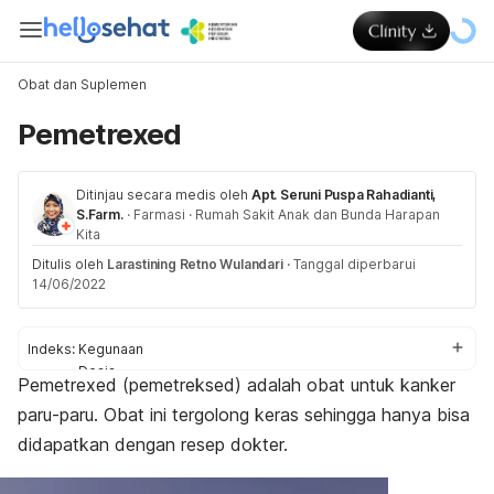
Obat dan Suplemen
Pemetrexed
Ditinjau secara medis oleh
Apt. Seruni Puspa Rahadianti,
S.Farm.
·
Farmasi
·
Rumah Sakit Anak dan Bunda Harapan
Kita
Ditulis oleh
Larastining Retno Wulandari
·
Tanggal diperbarui
14/06/2022
Indeks:
Kegunaan
Dosis
Pemetrexed
(pemetreksed) adalah obat untuk kanker
Aturan pakai
paru-paru. Obat ini tergolong keras sehingga hanya bisa
Efek samping
Peringatan dan perhatian
didapatkan dengan resep dokter.
Efek pada ibu hamil dan menyusui
Interaksi obat