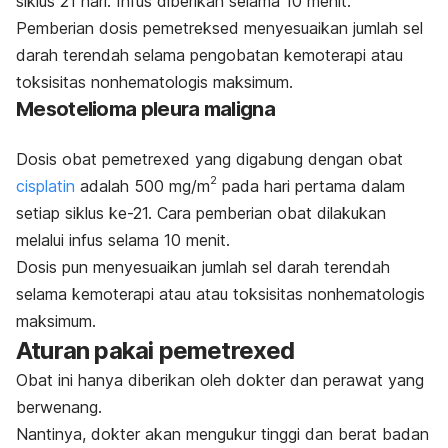
siklus 21 hari.
Infus
diberikan selama 10 menit.
Pemberian dosis pemetreksed menyesuaikan jumlah sel
darah terendah selama pengobatan kemoterapi atau
toksisitas nonhematologis maksimum.
Mesotelioma pleura maligna
Dosis obat
pemetrexed
yang digabung dengan obat
2
cisplatin
adalah 500 mg/m
pada hari pertama dalam
setiap siklus ke-21.
Cara pemberian obat
dilakukan
melalui infus selama 10 menit.
Dosis pun menyesuaikan jumlah sel darah terendah
selama kemoterapi atau atau toksisitas nonhematologis
maksimum.
Aturan pakai
pemetrexed
Obat ini hanya diberikan oleh dokter dan perawat yang
berwenang.
Nantinya, dokter akan mengukur tinggi dan berat badan