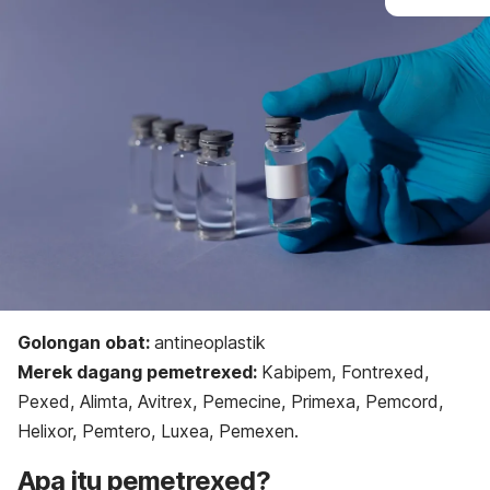
Golongan obat:
a
ntineoplastik
Merek dagang
pemetrexed
:
Kabipem, Fontrexed,
Pexed, Alimta, Avitrex, Pemecine, Primexa, Pemcord,
Helixor, Pemtero, Luxea, Pemexen.
Apa itu
pemetrexed
?