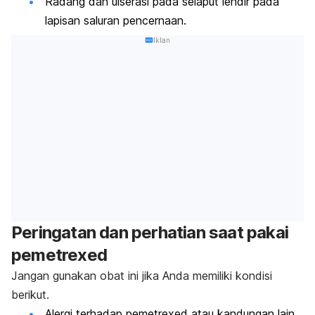
Radang dan ulserasi pada selaput lendir pada
lapisan saluran pencernaan.
Iklan
Peringatan dan perhatian saat pakai
pemetrexed
Jangan gunakan obat ini jika Anda memiliki kondisi
berikut.
Alergi terhadap
pemetrexed
atau kandungan lain