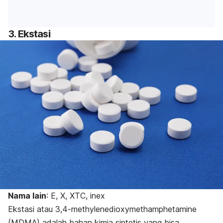
3. Ekstasi
Nama lain
: E, X, XTC, inex
Ekstasi atau
3,4-methylenedioxymethamphetamine
(MDMA) adalah bahan kimia sintetis yang bisa