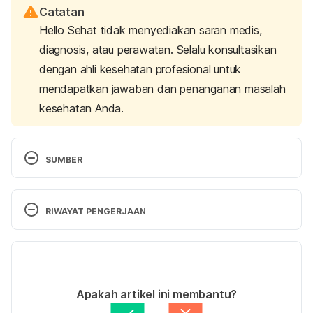
Catatan
Hello Sehat tidak menyediakan saran medis,
diagnosis, atau perawatan. Selalu konsultasikan
dengan ahli kesehatan profesional untuk
mendapatkan jawaban dan penanganan masalah
kesehatan Anda.
SUMBER
Cannabis (Marijuana). 
(2022). National Institute on 
Drug Abuse. Retrieved July 5, 2023, from 
RIWAYAT PENGERJAAN
https://nida.nih.gov/publications/drugfacts/cannabis
-marijuana
Versi Terbaru
Methamphetamine. 
(2022). National Institute on 
10/07/2023
Drug Abuse. Retrieved July 5, 2023, from 
Ditulis oleh
dr. Yenny Siti Yanti Sinambela, Sp.KJ
Apakah artikel ini membantu?
https://nida.nih.gov/publications/drugfacts/metham
Diperbarui oleh: 
Ilham Fariq Maulana