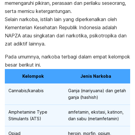
memengaruhi pikiran, perasaan dan perilaku seseorang,
serta memicu ketergantungan.
Selain narkoba, istilah lain yang diperkenalkan oleh
Kementerian Kesehatan Republik Indonesia adalah
NAPZA atau singkatan dari narkotika, psikotropika dan
zat adiktif lainnya.
Pada umumnya, narkoba terbagi dalam empat kelompok
besar berikut ini.
Kelompok
Jenis Narkoba
Cannabis
/kanabis
Ganja (mariyuana) dan getah
ganja (
hashish
)
Amphetamine Type
amfetamin, ekstasi, katinon,
Stimulants
(ATS)
dan sabu (metamfetamin)
Opiad
heroin, morfin, opium,