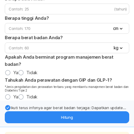
(tahun)
Berapa tinggi Anda?
cm
Berapa berat badan Anda?
kg
Apakah Anda berminat program manajemen berat
badan?
Ya
Tidak
Tahukah Anda perawatan dengan GIP dan GLP-1?
*Jenis pengobatan dan perawatan terbaru yang membantu manajemen berat badan dan
Diabetes Tipe 2
Ya
Tidak
Ikuti terus infonya agar berat badan terjaga: Dapatkan update
dari pakar mengenai dukungan dan perawatan berat badan
Hitung
langsung ke inbox Anda.