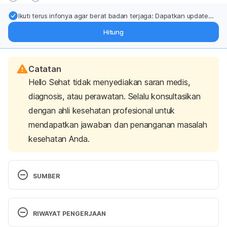
Ikuti terus infonya agar berat badan terjaga: Dapatkan update
dari pakar mengenai dukungan dan perawatan berat badan
Hitung
langsung ke inbox Anda.
Catatan
Hello Sehat tidak menyediakan saran medis,
diagnosis, atau perawatan. Selalu konsultasikan
dengan ahli kesehatan profesional untuk
mendapatkan jawaban dan penanganan masalah
kesehatan Anda.
SUMBER
Canagliflozin. 
https://www.mims.com/indonesia/drug/info/canaglif
RIWAYAT PENGERJAAN
lozin/?type=brief&mtype=generic
. Diakses tanggal 