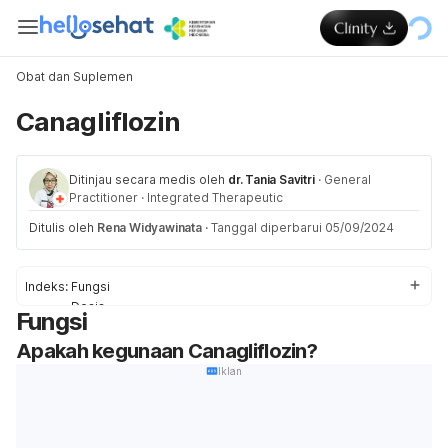
Obat dan Suplemen
Canagliflozin
Ditinjau secara medis oleh
dr. Tania Savitri
·
General
Practitioner
·
Integrated Therapeutic
Ditulis oleh
Rena Widyawinata
·
Tanggal diperbarui 05/09/2024
Indeks:
Fungsi
Dosis
Fungsi
Efek Samping
Apakah kegunaan Canagliflozin?
Peringatan dan Pencegahan
Interaksi Obat
Iklan
Overdosis