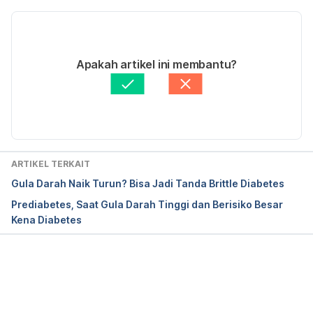
2 Juli 2018.
Versi Terbaru
Canagliflozin. 
05/09/2024
https://medlineplus.gov/druginfo/meds/a613033.ht
Ditulis oleh 
Rena Widyawinata
Apakah artikel ini membantu?
ml
. Diakses tanggal 2 Juli 2018.
Ditinjau secara medis oleh
dr. Tania Savitri
Diperbarui oleh: 
Abduraafi Andrian
Canagliflozin Tablet. 
https://www.webmd.com/drugs/2/drug-
163872/canagliflozin-oral/details
. Diakses tanggal 2 
Juli 2018.
ARTIKEL TERKAIT
Gula Darah Naik Turun? Bisa Jadi Tanda Brittle Diabetes
Prediabetes, Saat Gula Darah Tinggi dan Berisiko Besar
Kena Diabetes
Memuat...