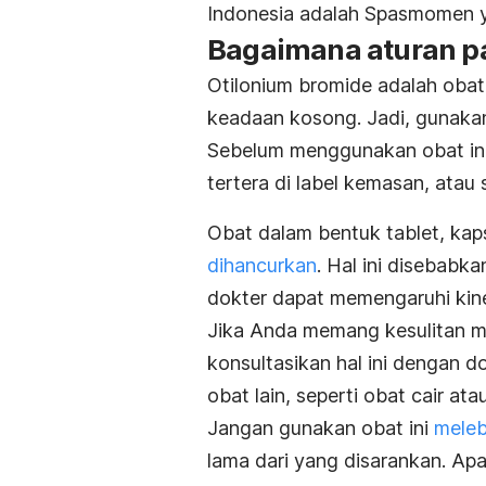
Indonesia adalah Spasmomen y
Bagaimana aturan pa
Otilonium bromide adalah obat
keadaan kosong. Jadi, gunaka
Sebelum menggunakan obat in
tertera di label kemasan, atau
Obat dalam bentuk tablet, kapsu
dihancurkan
. Hal ini disebabk
dokter dapat memengaruhi kiner
Jika Anda memang kesulitan me
konsultasikan hal ini dengan d
obat lain, seperti obat cair ata
Jangan gunakan obat ini
meleb
lama dari yang disarankan. Ap