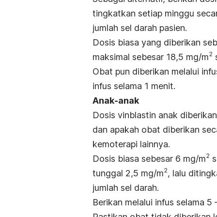
tingkatkan setiap minggu sec
jumlah sel darah pasien.
Dosis biasa yang diberikan se
2
maksimal sebesar 18,5 mg/m
Obat pun diberikan melalui inf
infus selama 1 menit.
Anak-anak
Dosis vinblastin anak diberika
dan apakah obat diberikan sec
kemoterapi lainnya.
2
Dosis biasa sebesar 6 mg/m
s
2
tunggal 2,5 mg/m
, lalu ditin
jumlah sel darah.
Berikan melalui infus selama 5 –
Pastikan obat tidak diberikan 