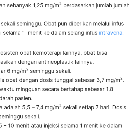
2
uan sebanyak 1,25 mg/m
berdasarkan jumlah jumlah
i sekali seminggu. Obat pun diberikan melalui infus
si selama 1 menit ke dalam selang infus
intravena
.
esisten obat kemoterapi lainnya, obat bisa
nasikan dengan antineoplastik lainnya.
2
esar 6 mg/m
seminggu sekali.
2
osis obat dengan dosis tunggal sebesar 3,7 mg/m
.
 waktu mingguan secara bertahap sebesar 1,8
darah pasien.
2
a adalah 5,5 – 7,4 mg/m
sekali setiap 7 hari. Dosis
seminggu sekali.
5 – 10 menit atau injeksi selama 1 menit ke dalam