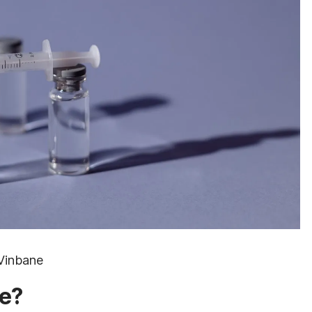
Vinbane
ne
?