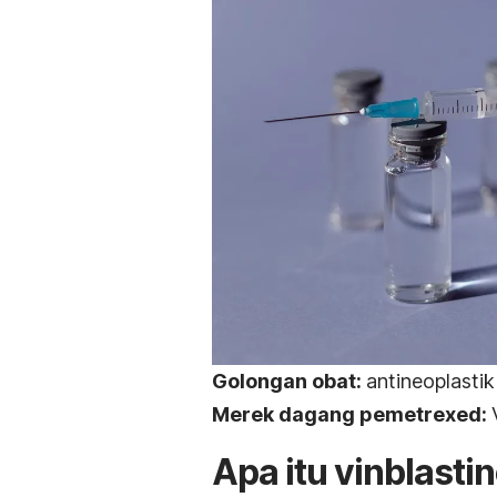
Golongan obat:
a
ntineoplastik
Merek dagang
pemetrexed
:
Apa itu
vinblasti