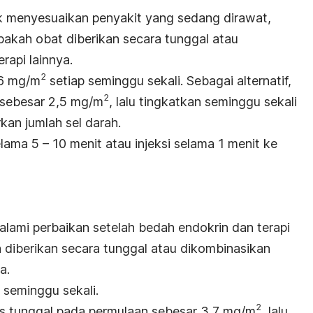
k menyesuaikan penyakit yang sedang dirawat,
pakah obat diberikan secara tunggal atau
api lainnya.
2
 6 mg/m
setiap seminggu sekali. Sebagai alternatif,
2
 sebesar 2,5 mg/m
, lalu tingkatkan seminggu sekali
kan jumlah sel darah.
elama 5 – 10 menit atau injeksi selama 1 menit ke
alami perbaikan setelah bedah endokrin dan terapi
 diberikan secara tunggal atau dikombinasikan
a.
seminggu sekali.
2
sis tunggal pada permulaan sebesar 3,7 mg/m
, lalu