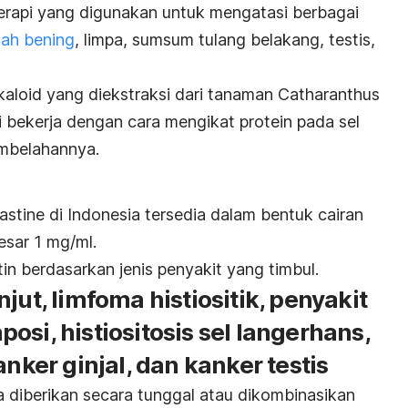
erapi yang digunakan untuk mengatasi berbagai
tah bening
, limpa, sumsum tulang belakang, testis,
kaloid yang diekstraksi dari tanaman
Catharanthus
i bekerja dengan cara mengikat protein pada sel
mbelahannya.
lastine
di Indonesia
tersedia dalam bentuk cairan
esar 1 mg/ml.
stin berdasarkan jenis penyakit yang timbul.
jut, limfoma histiositik, penyakit
osi, histiositosis sel langerhans,
anker ginjal, dan kanker testis
 diberikan secara tunggal atau dikombinasikan