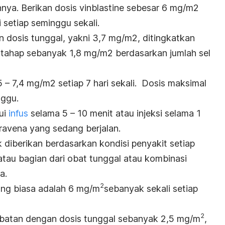
nnya. Berikan dosis
vinblastine
sebesar 6 mg/m2
i setiap seminggu sekali.
an dosis tunggal, yakni 3,7 mg/m2, ditingkatkan
tahap sebanyak 1,8 mg/m2 berdasarkan jumlah sel
 – 7,4 mg/m2 setiap 7 hari sekali.
Dosis maksimal
nggu.
lui
infus
selama 5 – 10 menit atau injeksi selama 1
travena yang sedang berjalan.
 diberikan berdasarkan kondisi penyakit setiap
atau bagian dari obat tunggal atau kombinasi
a.
2
ng biasa adalah 6 mg/m
sebanyak sekali setiap
2
gobatan dengan dosis tunggal sebanyak 2,5 mg/m
,