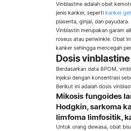
Vinblastine
adalah obat kemot
jenis kanker, seperti
kanker ge
plasenta, ginjal, dan payudara.
Vinblastin merupakan garam al
roseus
atau
periwinkle
.
Obat in
kanker sehingga mencegah pe
Dosis
vinblastine
Berdasarkan data BPOM,
vinb
injeksi dengan konsentrasi seb
Berikut ini adalah dosis vinbla
Mikosis fungoides lan
Hodgkin, sarkoma kap
limfoma limfositik, k
Untuk orang dewasa, obat bisa