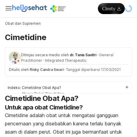
Obat dan Suplemen
Cimetidine
Ditinjau secara medis oleh
dr. Tania Savitri
·
General
Practitioner
·
Integrated Therapeutic
Ditulis oleh
Risky Candra Swari
·
Tanggal diperbarui 17/03/2021
Indeks:
Cimetidine Obat Apa?
Aturan Pakai Cimetidine
Cimetidine Obat Apa?
Dosis Cimetidine
Untuk apa obat Cimetidine?
Efek samping Cimetidine
Peringatan dan Perhatian Obat Cimetidine
Cimetidine adalah obat untuk mengatasi gangguan
Interaksi Obat Cimetidine
pencernaan yang disebabkan karena terlalu banyak
asam di dalam perut. Obat ini juga bermanfaat untuk