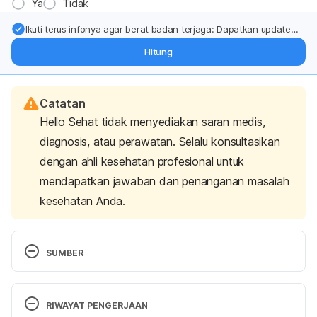
Ya
Tidak
Ikuti terus infonya agar berat badan terjaga: Dapatkan update
dari pakar mengenai dukungan dan perawatan berat badan
Hitung
langsung ke inbox Anda.
Catatan
Hello Sehat tidak menyediakan saran medis,
diagnosis, atau perawatan. Selalu konsultasikan
dengan ahli kesehatan profesional untuk
mendapatkan jawaban dan penanganan masalah
kesehatan Anda.
SUMBER
MIMS. Cimetidine. 2016. 
http://mims.com/Indonesia/Home/GatewaySubscrip
RIWAYAT PENGERJAAN
tion/?generic=Cimetidine Accessed January 9th, 