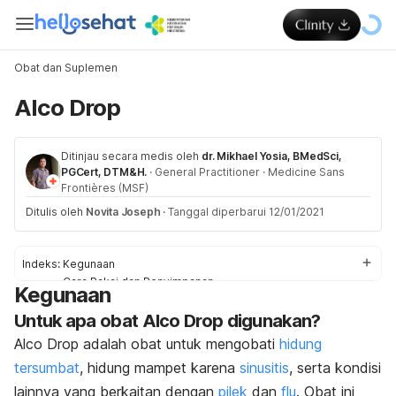
Obat dan Suplemen
Alco Drop
Ditinjau secara medis oleh
dr. Mikhael Yosia, BMedSci,
PGCert, DTM&H.
·
General Practitioner
·
Medicine Sans
Frontières (MSF)
Ditulis oleh
Novita Joseph
·
Tanggal diperbarui 12/01/2021
Indeks:
Kegunaan
Cara Pakai dan Penyimpanan
Kegunaan
Dosis
Untuk apa obat Alco Drop digunakan?
Efek Samping
Pencegahan dan Peringatan
Alco Drop adalah obat untuk mengobati
hidung
Interaksi Obat
tersumbat
, hidung mampet karena
sinusitis
, serta kondisi
Overdosis
lainnya yang berkaitan dengan
pilek
dan
flu
. Obat ini