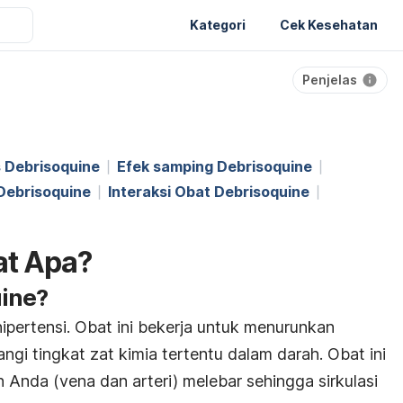
Kategori
Cek Kesehatan
Penjelas
 Debrisoquine
Efek samping Debrisoquine
Debrisoquine
Interaksi Obat Debrisoquine
at Apa?
ine?
ipertensi. Obat ini bekerja untuk menurunkan
gi tingkat zat kimia tertentu dalam darah. Obat ini
nda (vena dan arteri) melebar sehingga sirkulasi