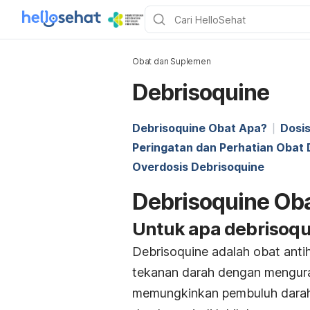
Obat dan Suplemen
Debrisoquine
Debrisoquine Obat Apa?
Dosis
Peringatan dan Perhatian Obat 
Overdosis Debrisoquine
Debrisoquine Ob
Untuk apa debrisoqu
Debrisoquine adalah obat antih
tekanan darah dengan menguran
memungkinkan pembuluh darah A