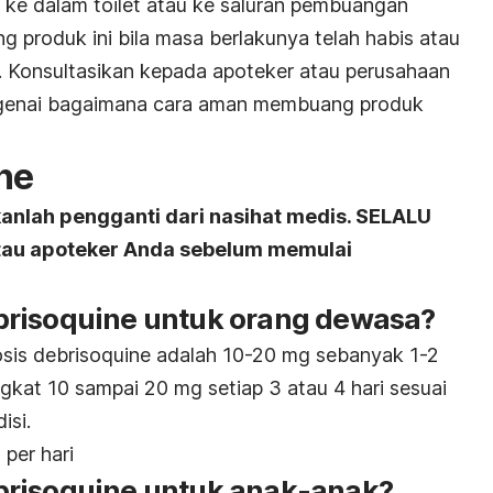
ke dalam toilet atau ke saluran pembuangan
ang produk ini bila masa berlakunya telah habis atau
gi. Konsultasikan kepada apoteker atau perusahaan
genai bagaimana cara aman membuang produk
ne
kanlah pengganti dari nasihat medis. SELALU
atau apoteker Anda sebelum memulai
brisoquine untuk orang dewasa?
osis debrisoquine adalah 10-20 mg sebanyak 1-2
ngkat 10 sampai 20 mg setiap 3 atau 4 hari sesuai
isi.
per hari
brisoquine untuk anak-anak?