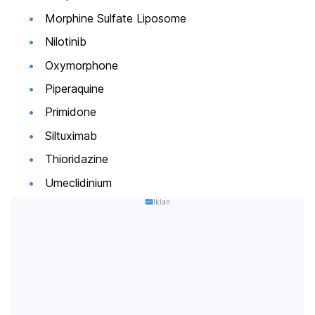
Morphine Sulfate Liposome
Nilotinib
Oxymorphone
Piperaquine
Primidone
Siltuximab
Thioridazine
Umeclidinium
Iklan