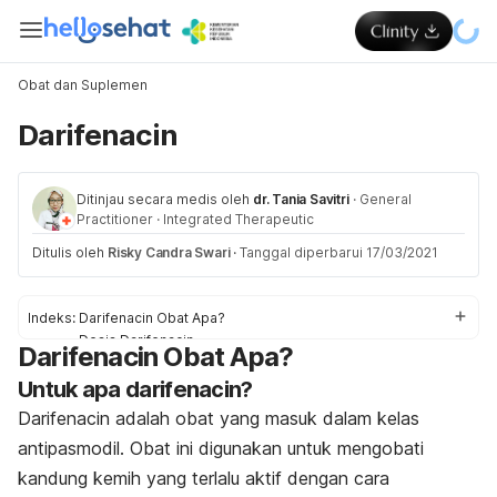
Obat dan Suplemen
Darifenacin
Ditinjau secara medis oleh
dr. Tania Savitri
·
General
Practitioner
·
Integrated Therapeutic
Ditulis oleh
Risky Candra Swari
·
Tanggal diperbarui 17/03/2021
Indeks:
Darifenacin Obat Apa?
Dosis Darifenacin
Darifenacin Obat Apa?
Efek samping Darifenacin
Untuk apa darifenacin?
Peringatan dan Perhatian Obat Darifenacin
Interaksi Obat Darifenacin
Darifenacin adalah obat yang masuk dalam kelas
Overdosis Darifenacin
antipasmodil. Obat ini
digunakan untuk mengobati
kandung kemih yang terlalu aktif dengan cara