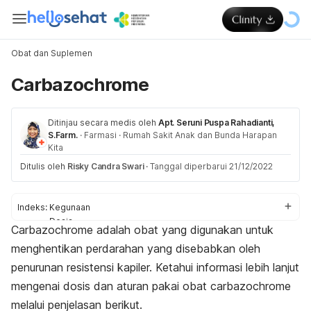
Obat dan Suplemen
Carbazochrome
Ditinjau secara medis oleh
Apt. Seruni Puspa Rahadianti,
S.Farm.
·
Farmasi
·
Rumah Sakit Anak dan Bunda Harapan
Kita
Ditulis oleh
Risky Candra Swari
·
Tanggal diperbarui 21/12/2022
Indeks:
Kegunaan
Dosis
Carbazochrome adalah obat yang digunakan untuk
Aturan pakai
menghentikan perdarahan yang disebabkan oleh
Efek samping
Peringatan dan perhatian
penurunan resistensi kapiler. Ketahui informasi lebih lanjut
Efek pada ibu hamil dan menyusui
mengenai dosis dan aturan pakai obat carbazochrome
Interaksi obat
melalui penjelasan berikut.