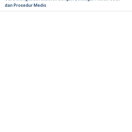
dan Prosedur Medis
PubChem. (n.d.). 
Carbazochrome
. Retrieved 1 
Desember 2022, from 
https://pubchem.ncbi.nlm.nih.gov/compound/Carba
Memuat...
zochrome