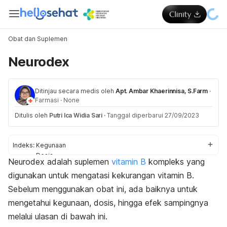
Obat dan Suplemen
Neurodex
Ditinjau secara medis oleh
Apt. Ambar Khaerinnisa, S.Farm
·
Farmasi
·
None
Ditulis oleh
Putri Ica Widia Sari
·
Tanggal diperbarui 27/09/2023
Indeks:
Kegunaan
Dosis
Neurodex adalah suplemen
vitamin B
kompleks yang
Efek samping
digunakan untuk mengatasi kekurangan vitamin B.
Peringatan dan perhatian
Efek pada ibu hamil dan menyusui
Sebelum menggunakan obat ini, ada baiknya untuk
Interaksi obat
mengetahui kegunaan, dosis, hingga efek sampingnya
melalui ulasan di bawah ini.