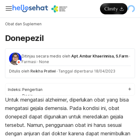
Obat dan Suplemen
Donepezil
Ditinjau secara medis oleh
Apt. Ambar Khaerinnisa, S.Farm
·
Farmasi
·
None
Ditulis oleh
Reikha Pratiwi
·
Tanggal diperbarui 18/04/2023
Indeks:
Pengertian
Dosis
Untuk mengatasi alzheimer, diperlukan obat yang bisa
Aturan pakai
mengatasi gejala demensia. Pada kondisi ini, obat
Efek samping
Peringatan dan perhatian
donepezil dapat digunakan untuk meredakan gejala
Efek pada ibu hamil dan menyusui
tersebut. Namun, penggunaan obat ini harus sesuai
Interaksi obat
dengan anjuran dari dokter karena dapat menimbulkan