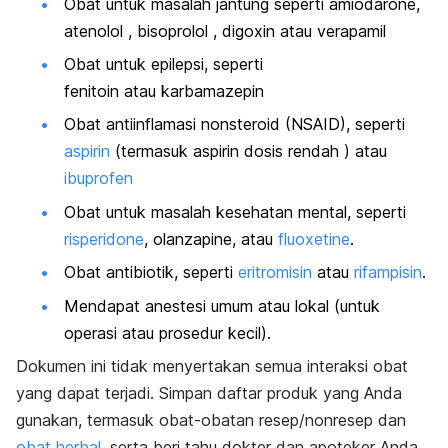
Obat untuk masalah jantung seperti amiodarone,
atenolol , bisoprolol , digoxin atau verapamil
Obat untuk epilepsi, seperti
fenitoin atau karbamazepin
Obat antiinflamasi nonsteroid (NSAID), seperti
aspirin
(termasuk aspirin dosis rendah ) atau
ibuprofen
Obat untuk masalah kesehatan mental, seperti
risperidone
, olanzapine, atau
fluoxetine
.
Obat antibiotik, seperti
eritromisin
atau
rifampisin
.
Mendapat anestesi umum atau lokal (untuk
operasi atau prosedur kecil).
Dokumen ini tidak menyertakan semua interaksi obat
yang dapat terjadi. Simpan daftar produk yang Anda
gunakan, termasuk obat-obatan resep/nonresep dan
obat herbal
, serta beri tahu dokter dan apoteker Anda.