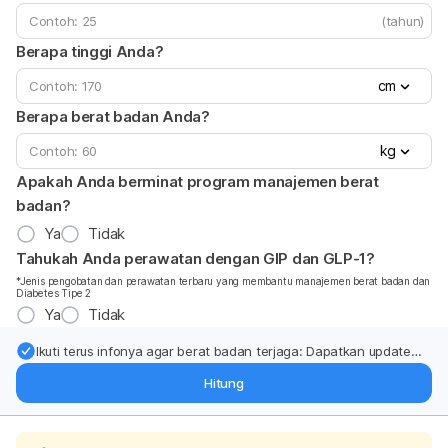
(tahun)
Berapa tinggi Anda?
cm
Berapa berat badan Anda?
kg
Apakah Anda berminat program manajemen berat
badan?
Ya
Tidak
Tahukah Anda perawatan dengan GIP dan GLP-1?
*Jenis pengobatan dan perawatan terbaru yang membantu manajemen berat badan dan
Diabetes Tipe 2
Ya
Tidak
Ikuti terus infonya agar berat badan terjaga: Dapatkan update
dari pakar mengenai dukungan dan perawatan berat badan
Hitung
langsung ke inbox Anda.