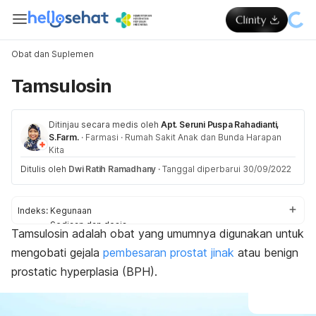
Obat dan Suplemen
Tamsulosin
Ditinjau secara medis oleh
Apt. Seruni Puspa Rahadianti,
S.Farm.
·
Farmasi
·
Rumah Sakit Anak dan Bunda Harapan
Kita
Ditulis oleh
Dwi Ratih Ramadhany
·
Tanggal diperbarui 30/09/2022
Indeks:
Kegunaan
Sediaan dan dosis
Tamsulosin adalah obat yang umumnya digunakan untuk
Aturan pakai
mengobati gejala
pembesaran prostat jinak
atau
benign
Efek samping
Perhatian dan peringatan
prostatic hyperplasia
(BPH).
Efek pada ibu hamil dan menyusui
Interaksi obat