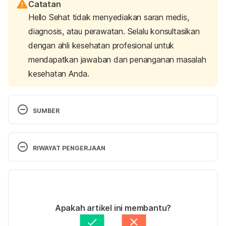
Catatan
Hello Sehat tidak menyediakan saran medis,
diagnosis, atau perawatan. Selalu konsultasikan
dengan ahli kesehatan profesional untuk
mendapatkan jawaban dan penanganan masalah
kesehatan Anda.
SUMBER
Tamsulosin: Indication, Dosage, Side Effect, 
Precaution | MIMS Indonesia. (2022). Retrieved 18 
RIWAYAT PENGERJAAN
August 2022, from 
https://www.mims.com/indonesia/drug/info/tamsulo
Versi Terbaru
sin?mtype=generic
30/09/2022
Ditulis oleh 
Dwi Ratih Ramadhany
Apakah artikel ini membantu?
Tamsulosin. (2018). 
National Institute Of Diabetes 
Ditinjau secara medis oleh
Apt. Seruni Puspa 