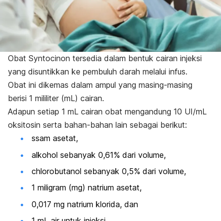
Obat Syntocinon tersedia dalam bentuk cairan injeksi
yang disuntikkan ke pembuluh darah melalui infus.
Obat ini dikemas dalam ampul yang masing-masing
berisi 1 mililiter (mL) cairan.
Adapun setiap 1 mL cairan obat mengandung 10 UI/mL
oksitosin serta bahan-bahan lain sebagai berikut:
ssam asetat,
alkohol sebanyak 0,61% dari volume,
chlorobutanol
sebanyak 0,5% dari volume,
1 miligram (mg) natrium asetat,
0,017 mg natrium klorida, dan
1 mL air untuk injeksi.