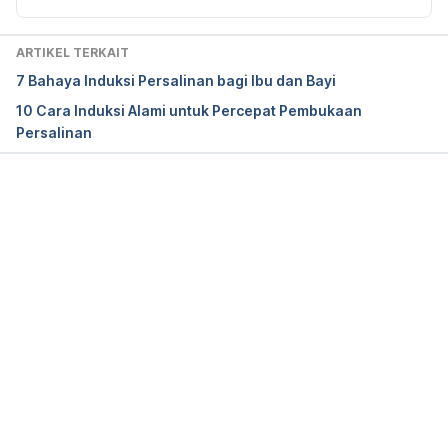
effects and uses
. Drugs.com. (2021). Retrieved 10 
August 2021, from 
ARTIKEL TERKAIT
https://www.drugs.com/pro/syntocinon.html#more
7 Bahaya Induksi Persalinan bagi Ibu dan Bayi
Resources.
10 Cara Induksi Alami untuk Percepat Pembukaan
Persalinan
Syntocinon Side Effects: Common, Severe, Long 
Term – Drugs.com
. Drugs.com. (2021). Retrieved 10 
August 2021, from 
https://www.drugs.com/sfx/syntocinon-side-
Memuat...
effects.html.
Syntocinon Dosage Guide – Drugs.com
. Drugs.com. 
(2021). Retrieved 10 August 2021, from 
https://www.drugs.com/dosage/syntocinon.html.
Oxytocin Use During Pregnancy | Drugs.com
. 
Drugs.com. (2021). Retrieved 10 August 2021, from 
https://www.drugs.com/pregnancy/oxytocin.html.