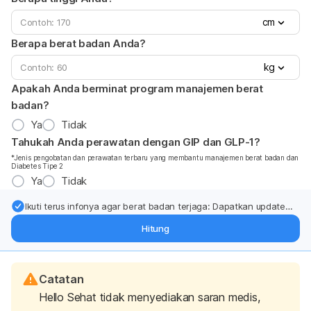
cm
Berapa berat badan Anda?
kg
Apakah Anda berminat program manajemen berat
badan?
Ya
Tidak
Tahukah Anda perawatan dengan GIP dan GLP-1?
*Jenis pengobatan dan perawatan terbaru yang membantu manajemen berat badan dan
Diabetes Tipe 2
Ya
Tidak
Ikuti terus infonya agar berat badan terjaga: Dapatkan update
dari pakar mengenai dukungan dan perawatan berat badan
Hitung
langsung ke inbox Anda.
Catatan
Hello Sehat tidak menyediakan saran medis,