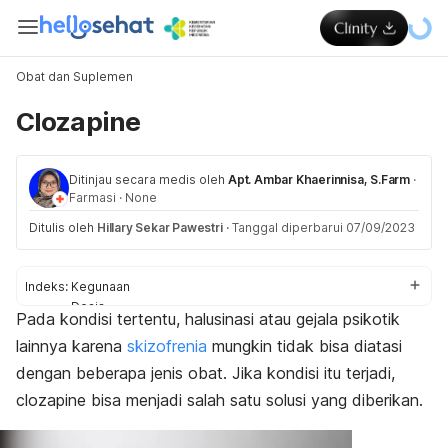
Obat dan Suplemen
Clozapine
Ditinjau secara medis oleh
Apt. Ambar Khaerinnisa, S.Farm
·
Farmasi
·
None
Ditulis oleh
Hillary Sekar Pawestri
·
Tanggal diperbarui 07/09/2023
Indeks:
Kegunaan
Dosis
Pada kondisi tertentu, halusinasi atau gejala psikotik
Aturan pakai
lainnya karena
skizofrenia
mungkin tidak bisa diatasi
Efek samping
Peringatan dan perhatian
dengan beberapa jenis obat. Jika kondisi itu terjadi,
Efek samping pada ibu hamil dan menyusui
clozapine
bisa menjadi salah satu solusi yang diberikan.
Interaksi obat