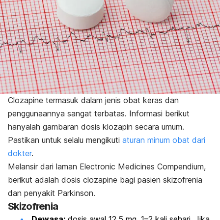
Clozapine
termasuk dalam jenis obat keras dan
penggunaannya sangat terbatas. Informasi berikut
hanyalah gambaran dosis klozapin secara umum.
Pastikan untuk selalu mengikuti
aturan minum obat dari
dokter
.
Melansir dari laman Electronic Medicines Compendium,
berikut adalah dosis
clozapine
bagi pasien skizofrenia
dan penyakit Parkinson.
Skizofrenia
Dewasa:
dosis awal 12,5 mg, 1–2 kali sehari. Jika