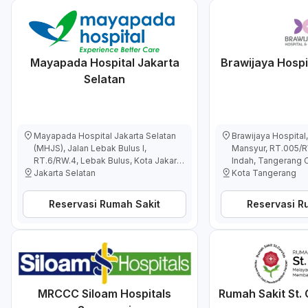
Mayapada Hospital Jakarta
Brawijaya Hosp
Selatan
Mayapada Hospital Jakarta Selatan
Brawijaya Hospital
(MHJS), Jalan Lebak Bulus I,
Mansyur, RT.005/R
RT.6/RW.4, Lebak Bulus, Kota Jakarta
Indah, Tangerang C
Selatan, Daerah Khusus Ibukota
Jakarta Selatan
Indonesia
Kota Tangerang
Jakarta, Indonesia
Reservasi Rumah Sakit
Reservasi R
MRCCC Siloam Hospitals
Rumah Sakit St.