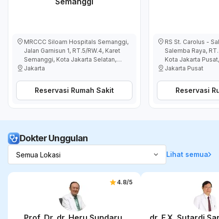
Semanggi
MRCCC Siloam Hospitals Semanggi,
RS St. Carolus - S
Jalan Garnisun 1, RT.5/RW.4, Karet
Salemba Raya, RT.
Semanggi, Kota Jakarta Selatan,
Kota Jakarta Pusat
Daerah Khusus Ibukota Jakarta,
Jakarta
Ibukota Jakarta, I
Jakarta Pusat
Indonesia
Reservasi Rumah Sakit
Reservasi R
Dokter Unggulan
Lihat semua
4.8
/5
Prof. Dr. dr. Heru Sundaru,
dr. F.X. Sutardi S