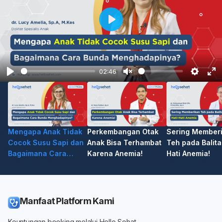
Play
02:46
Play
Unmute
Setting
En
fu
Mengapa Anak Tidak
Perkembangan Otak
Sering Member
Cocok Susu Sapi dan
Anak Bisa Terhambat
Teh pada Balita
Bagaimana Cara
Karena Anemia!
Hati Anemia!
Bunda
Menghadapinya?
Manfaat Platform Kami
Keuntungan booking melalui Hello Sehat