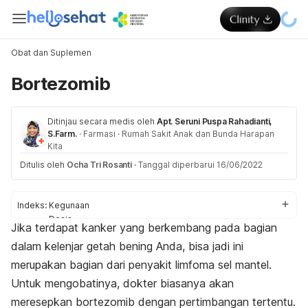
Obat dan Suplemen
Bortezomib
Ditinjau secara medis oleh
Apt. Seruni Puspa Rahadianti,
S.Farm.
·
Farmasi
·
Rumah Sakit Anak dan Bunda Harapan
Kita
Ditulis oleh
Ocha Tri Rosanti
·
Tanggal diperbarui 16/06/2022
Indeks:
Kegunaan
Dosis
Jika terdapat kanker yang berkembang pada bagian
Aturan pakai
dalam kelenjar getah bening Anda, bisa jadi ini
Efek samping
Peringatan dan perhatian
merupakan bagian dari penyakit limfoma sel mantel.
Efek pada ibu hamil dan menyusui
Untuk mengobatinya, dokter biasanya akan
Interaksi obat
meresepkan bortezomib dengan pertimbangan tertentu.