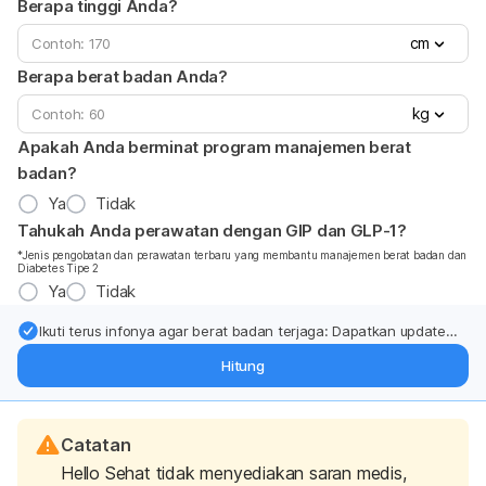
Berapa tinggi Anda?
cm
Berapa berat badan Anda?
kg
Apakah Anda berminat program manajemen berat
badan?
Ya
Tidak
Tahukah Anda perawatan dengan GIP dan GLP-1?
*Jenis pengobatan dan perawatan terbaru yang membantu manajemen berat badan dan
Diabetes Tipe 2
Ya
Tidak
Ikuti terus infonya agar berat badan terjaga: Dapatkan update
dari pakar mengenai dukungan dan perawatan berat badan
Hitung
langsung ke inbox Anda.
Catatan
Hello Sehat tidak menyediakan saran medis,