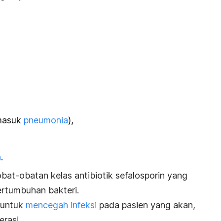
rmasuk
pneumonia
),
h
.
bat-obatan kelas antibiotik sefalosporin yang
ertumbuhan bakteri.
 untuk
mencegah infeksi
pada pasien yang akan,
erasi.