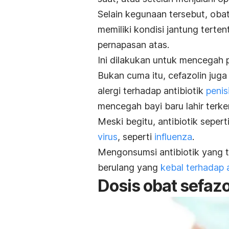
Selain kegunaan tersebut, obat
memiliki kondisi jantung terte
pernapasan atas.
Ini dilakukan untuk mencegah p
Bukan cuma itu, cefazolin jug
alergi terhadap antibiotik
penisi
mencegah bayi baru lahir terken
Meski begitu, antibiotik seper
virus
, seperti
influenza
.
Mengonsumsi antibiotik yang ti
berulang yang
kebal terhadap a
Dosis obat sefazo