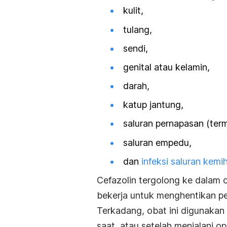
kulit,
tulang,
sendi,
genital atau kelamin,
darah,
katup jantung,
saluran pernapasan (te
saluran empedu,
dan
infeksi saluran kemi
Cefazolin tergolong ke dalam o
bekerja untuk menghentikan p
Terkadang, obat ini digunakan
saat, atau setelah menjalani op