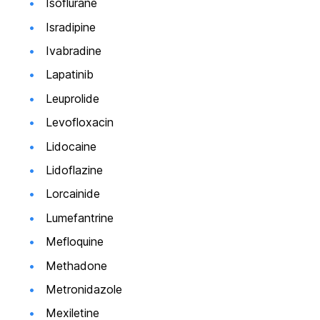
Isoflurane
Isradipine
Ivabradine
Lapatinib
Leuprolide
Levofloxacin
Lidocaine
Lidoflazine
Lorcainide
Lumefantrine
Mefloquine
Methadone
Metronidazole
Mexiletine