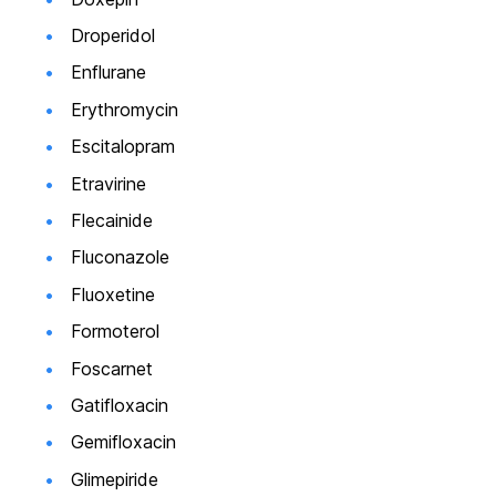
Droperidol
Enflurane
Erythromycin
Escitalopram
Etravirine
Flecainide
Fluconazole
Fluoxetine
Formoterol
Foscarnet
Gatifloxacin
Gemifloxacin
Glimepiride