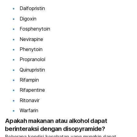
Dalfopristin
Digoxin
Fosphenytoin
Nevirapine
Phenytoin
Propranolol
Quinupristin
Rifampin
Rifapentine
Ritonavir
Warfarin
Apakah makanan atau alkohol dapat
berinteraksi dengan disopyramide?
Beberapa kondisi kesehatan yang mungkin dapat