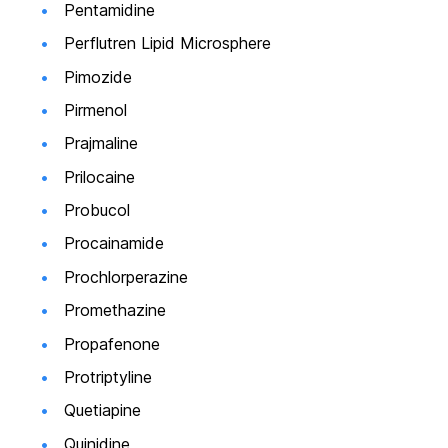
Pentamidine
Perflutren Lipid Microsphere
Pimozide
Pirmenol
Prajmaline
Prilocaine
Probucol
Procainamide
Prochlorperazine
Promethazine
Propafenone
Protriptyline
Quetiapine
Quinidine