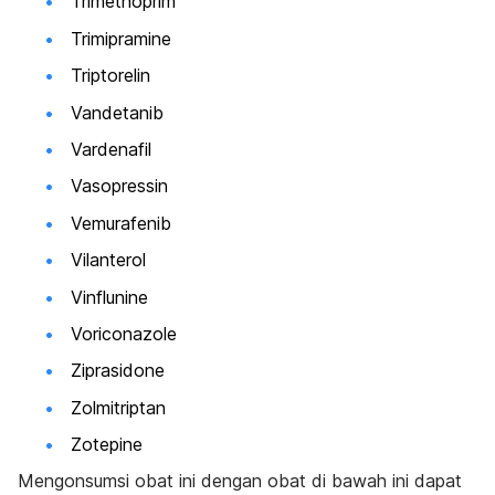
Trimethoprim
Trimipramine
Triptorelin
Vandetanib
Vardenafil
Vasopressin
Vemurafenib
Vilanterol
Vinflunine
Voriconazole
Ziprasidone
Zolmitriptan
Zotepine
Mengonsumsi obat ini dengan obat di bawah ini dapat