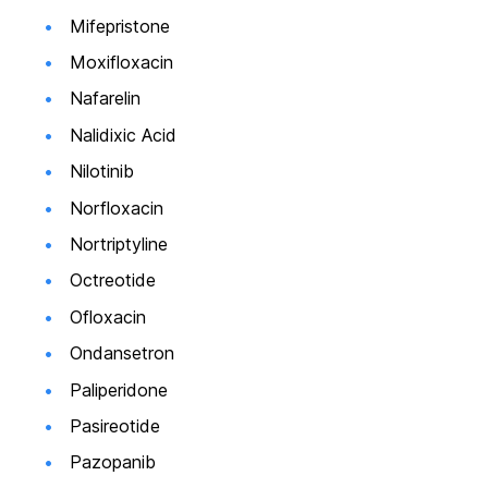
Mifepristone
Moxifloxacin
Nafarelin
Nalidixic Acid
Nilotinib
Norfloxacin
Nortriptyline
Octreotide
Ofloxacin
Ondansetron
Paliperidone
Pasireotide
Pazopanib