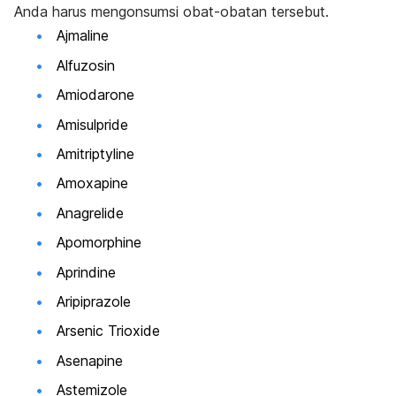
Anda harus mengonsumsi obat-obatan tersebut.
Ajmaline
Alfuzosin
Amiodarone
Amisulpride
Amitriptyline
Amoxapine
Anagrelide
Apomorphine
Aprindine
Aripiprazole
Arsenic Trioxide
Asenapine
Astemizole