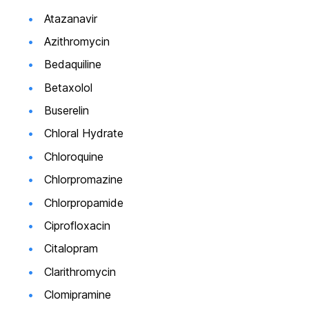
Atazanavir
Azithromycin
Bedaquiline
Betaxolol
Buserelin
Chloral Hydrate
Chloroquine
Chlorpromazine
Chlorpropamide
Ciprofloxacin
Citalopram
Clarithromycin
Clomipramine