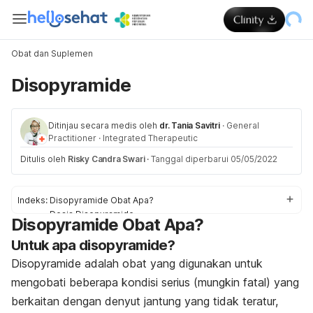
Obat dan Suplemen
Disopyramide
Ditinjau secara medis oleh
dr. Tania Savitri
·
General
Practitioner
·
Integrated Therapeutic
Ditulis oleh
Risky Candra Swari
·
Tanggal diperbarui 05/05/2022
Indeks:
Disopyramide Obat Apa?
Dosis Disopyramide
Disopyramide Obat Apa?
Efek samping Disopyramide
Untuk apa disopyramide?
Peringatan dan Perhatian Obat Disopyramide
Interaksi Obat Disopyramide
Disopyramide adalah obat yang digunakan untuk
Overdosis Disopyramide
mengobati beberapa kondisi serius (mungkin fatal) yang
berkaitan dengan denyut jantung yang tidak teratur,