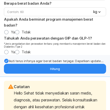
Berapa berat badan Anda?
kg
Apakah Anda berminat program manajemen berat
badan?
Ya
Tidak
Tahukah Anda perawatan dengan GIP dan GLP-1?
*Jenis pengobatan dan perawatan terbaru yang membantu manajemen berat badan dan
Diabetes Tipe 2
Ya
Tidak
Ikuti terus infonya agar berat badan terjaga: Dapatkan update
dari pakar mengenai dukungan dan perawatan berat badan
Hitung
langsung ke inbox Anda.
Catatan
Hello Sehat tidak menyediakan saran medis,
diagnosis, atau perawatan. Selalu konsultasikan
dengan ahli kesehatan profesional untuk