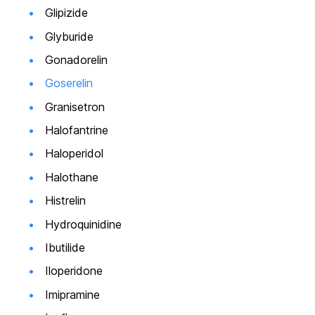
Glipizide
Glyburide
Gonadorelin
Goserelin
Granisetron
Halofantrine
Haloperidol
Halothane
Histrelin
Hydroquinidine
Ibutilide
Iloperidone
Imipramine