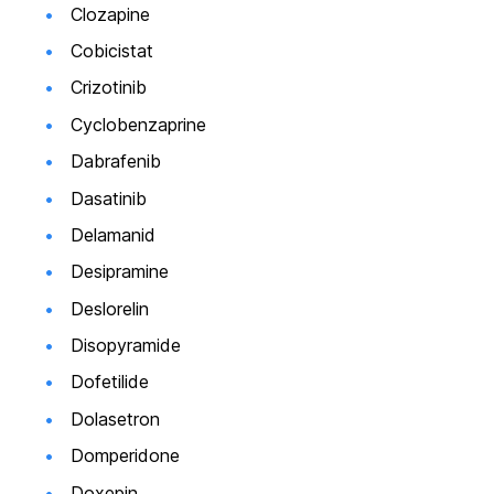
Clozapine
Cobicistat
Crizotinib
Cyclobenzaprine
Dabrafenib
Dasatinib
Delamanid
Desipramine
Deslorelin
Disopyramide
Dofetilide
Dolasetron
Domperidone
Doxepin