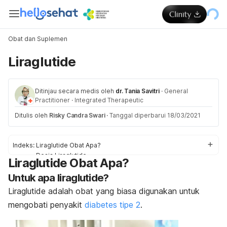
Obat dan Suplemen
Liraglutide
Ditinjau secara medis oleh
dr. Tania Savitri
·
General
Practitioner
·
Integrated Therapeutic
Ditulis oleh
Risky Candra Swari
·
Tanggal diperbarui 18/03/2021
Indeks:
Liraglutide Obat Apa?
Dosis Liraglutide
Liraglutide Obat Apa?
Efek samping Liraglutide
Untuk apa liraglutide?
Peringatan dan Perhatian Obat Liraglutide
Interaksi Obat Liraglutide
Liraglutide adalah obat yang biasa digunakan untuk
Overdosis Liraglutide
mengobati penyakit
diabetes tipe 2
.