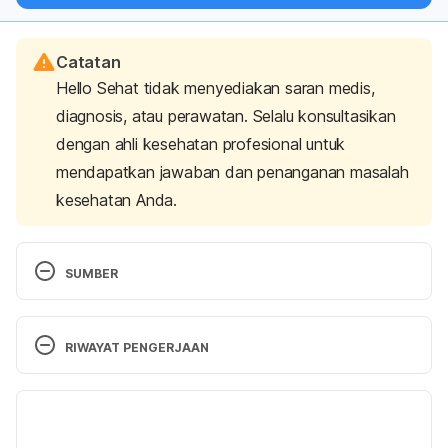
Catatan
Hello Sehat tidak menyediakan saran medis,
diagnosis, atau perawatan. Selalu konsultasikan
dengan ahli kesehatan profesional untuk
mendapatkan jawaban dan penanganan masalah
kesehatan Anda.
SUMBER
MIMS. Liraglutide. 2016. 
http://mims.com/Indonesia/Home/GatewaySubscrip
RIWAYAT PENGERJAAN
tion/?generic=Liraglutide Accessed February 18th, 
2016
Versi Terbaru
Liraglutide Uses, Side Effects & Warnings – 
18/03/2021