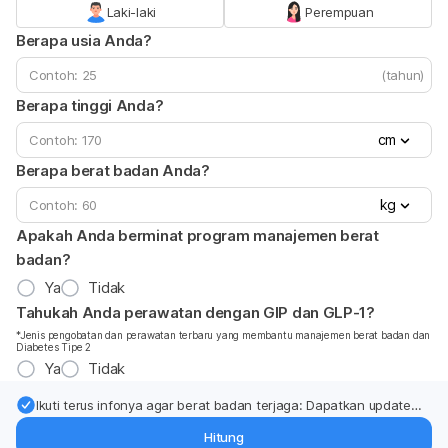
Laki-laki
Perempuan
Berapa usia Anda?
(tahun)
Berapa tinggi Anda?
cm
Berapa berat badan Anda?
kg
Apakah Anda berminat program manajemen berat
badan?
Ya
Tidak
Tahukah Anda perawatan dengan GIP dan GLP-1?
*Jenis pengobatan dan perawatan terbaru yang membantu manajemen berat badan dan
Diabetes Tipe 2
Ya
Tidak
Ikuti terus infonya agar berat badan terjaga: Dapatkan update
dari pakar mengenai dukungan dan perawatan berat badan
Hitung
langsung ke inbox Anda.