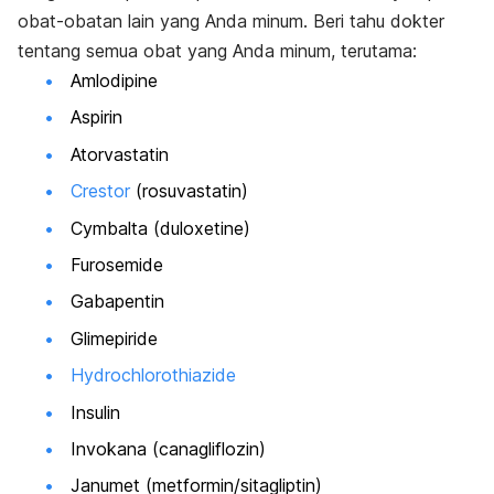
obat-obatan lain yang Anda minum. Beri tahu dokter
tentang semua obat yang Anda minum, terutama:
Amlodipine
Aspirin
Atorvastatin
Crestor
(rosuvastatin)
Cymbalta (duloxetine)
Furosemide
Gabapentin
Glimepiride
Hydrochlorothiazide
Insulin
Invokana (canagliflozin)
Janumet (metformin/sitagliptin)