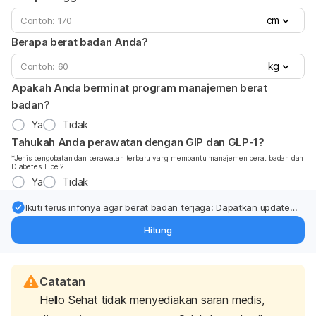
cm
Berapa berat badan Anda?
kg
Apakah Anda berminat program manajemen berat
badan?
Ya
Tidak
Tahukah Anda perawatan dengan GIP dan GLP-1?
*Jenis pengobatan dan perawatan terbaru yang membantu manajemen berat badan dan
Diabetes Tipe 2
Ya
Tidak
Ikuti terus infonya agar berat badan terjaga: Dapatkan update
dari pakar mengenai dukungan dan perawatan berat badan
Hitung
langsung ke inbox Anda.
Catatan
Hello Sehat tidak menyediakan saran medis,