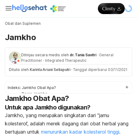
Obat dan Suplemen
Jamkho
Ditinjau secara medis oleh
dr. Tania Savitri
·
General
Practitioner
·
Integrated Therapeutic
Ditulis oleh
Karinta Ariani Setiaputri
·
Tanggal diperbarui 03/11/2021
Indeks:
Jamkho Obat Apa?
Dosis Jamkho
Jamkho Obat Apa?
Efek samping Jamkho
Untuk apa Jamkho digunakan?
Peringatan dan Perhatian Obat Jamkho
Interaksi Obat Jamkho
Jamkho, yang merupakan singkatan dari “jamu
Overdosis Jamkho
kolesterol’, adalah merek dagang dari obat herbal yang
bertujuan untuk
menurunkan kadar kolesterol tinggi
.