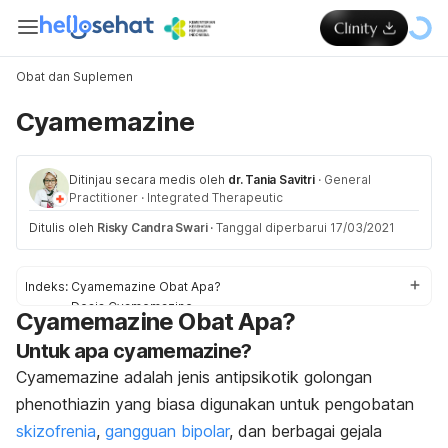
Obat dan Suplemen
Cyamemazine
Ditinjau secara medis oleh
dr. Tania Savitri
·
General
Practitioner
·
Integrated Therapeutic
Ditulis oleh
Risky Candra Swari
·
Tanggal diperbarui 17/03/2021
Indeks:
Cyamemazine Obat Apa?
Dosis Cyamemazine
Cyamemazine Obat Apa?
Efek samping Cyamemazine
Untuk apa cyamemazine?
Peringatan dan Perhatian Obat Cyamemazine
Interaksi Obat Cyamemazine
Cyamemazine adalah jenis antipsikotik golongan
Overdosis Cyamemazine
phenothiazin yang biasa digunakan untuk pengobatan
skizofrenia
,
gangguan bipolar
, dan berbagai gejala