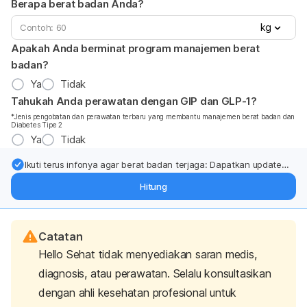
Berapa berat badan Anda?
kg
Apakah Anda berminat program manajemen berat
badan?
Ya
Tidak
Tahukah Anda perawatan dengan GIP dan GLP-1?
*Jenis pengobatan dan perawatan terbaru yang membantu manajemen berat badan dan
Diabetes Tipe 2
Ya
Tidak
Ikuti terus infonya agar berat badan terjaga: Dapatkan update
dari pakar mengenai dukungan dan perawatan berat badan
Hitung
langsung ke inbox Anda.
Catatan
Hello Sehat tidak menyediakan saran medis,
diagnosis, atau perawatan. Selalu konsultasikan
dengan ahli kesehatan profesional untuk