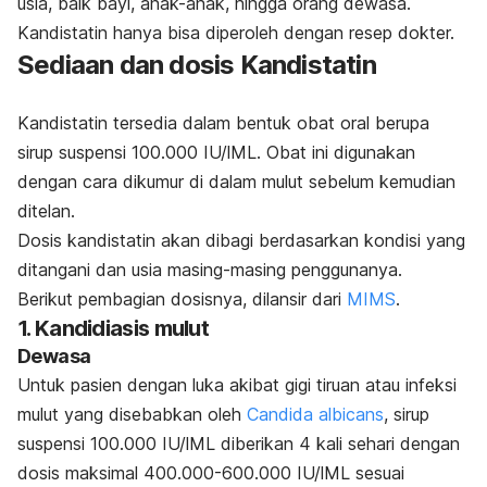
usia, baik bayi, anak-anak, hingga orang dewasa.
Kandistatin
hanya bisa diperoleh dengan resep dokter.
Sediaan dan dosis K
andistatin
Kandistatin
tersedia dalam bentuk obat oral berupa
sirup suspensi 100.000 IU/lML.
Obat ini digunakan
dengan cara dikumur di dalam mulut sebelum kemudian
ditelan.
Dosis k
andistatin
akan dibagi berdasarkan kondisi yang
ditangani dan usia masing-masing penggunanya.
Berikut pembagian dosisnya, dilansir dari
MIMS
.
1. Kandidiasis mulut
Dewasa
Untuk pasien dengan luka akibat gigi tiruan atau infeksi
mulut yang disebabkan oleh
Candida albicans
,
sirup
suspensi 100.000 IU/lML diberikan
4 kali sehari dengan
dosis maksimal 400.000-600.000
IU/lML
sesuai