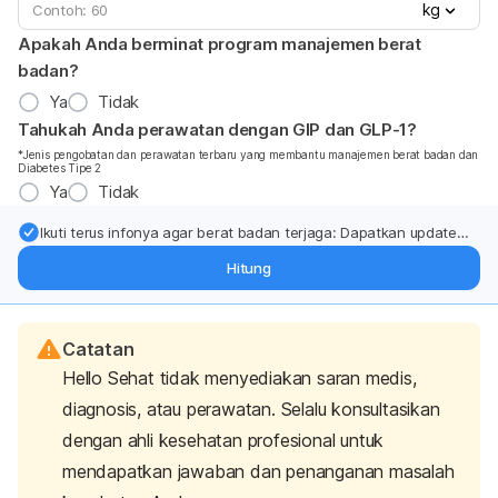
kg
Apakah Anda berminat program manajemen berat
badan?
Ya
Tidak
Tahukah Anda perawatan dengan GIP dan GLP-1?
*Jenis pengobatan dan perawatan terbaru yang membantu manajemen berat badan dan
Diabetes Tipe 2
Ya
Tidak
Ikuti terus infonya agar berat badan terjaga: Dapatkan update
dari pakar mengenai dukungan dan perawatan berat badan
Hitung
langsung ke inbox Anda.
Catatan
Hello Sehat tidak menyediakan saran medis,
diagnosis, atau perawatan. Selalu konsultasikan
dengan ahli kesehatan profesional untuk
mendapatkan jawaban dan penanganan masalah