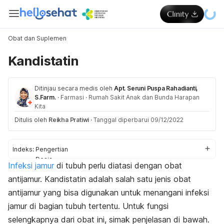
Obat dan Suplemen
Kandistatin
Ditinjau secara medis oleh
Apt. Seruni Puspa Rahadianti,
S.Farm.
·
Farmasi
·
Rumah Sakit Anak dan Bunda Harapan
Kita
Ditulis oleh
Reikha Pratiwi
·
Tanggal diperbarui 09/12/2022
Indeks:
Pengertian
Dosis
Infeksi jamur
di tubuh perlu diatasi dengan obat
Aturan pakai
antijamur. Kandistatin adalah salah satu jenis obat
Efek samping
Peringatan dan perhatian
antijamur yang bisa digunakan untuk menangani infeksi
Efek pada ibu hamil dan menyusui
jamur di bagian tubuh tertentu. Untuk fungsi
Interaksi obat
selengkapnya dari obat ini, simak penjelasan di bawah.