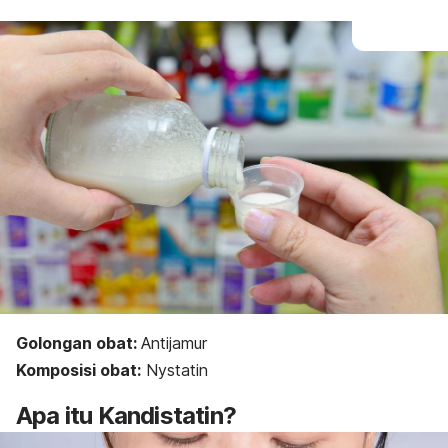
Golongan obat:
Antijamur
Komposisi obat:
Nystatin
Apa itu K
andistatin?