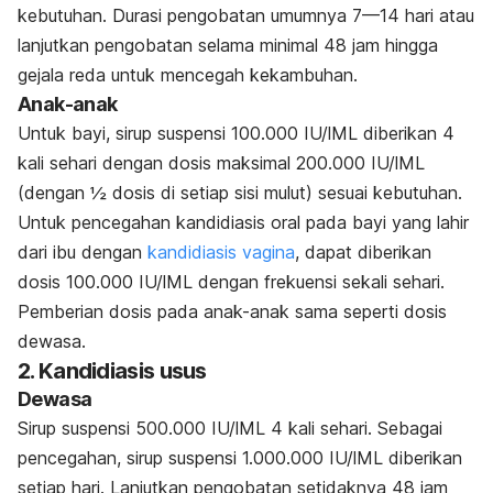
kebutuhan. Durasi pengobatan umumnya 7—14 hari atau
lanjutkan pengobatan selama minimal 48 jam hingga
gejala reda untuk mencegah kekambuhan.
Anak-anak
Untuk bayi,
sirup suspensi
100.000
IU/lML diberikan
4
kali sehari dengan dosis maksimal 200.000
IU/lML
(dengan ½ dosis di setiap sisi mulut) sesuai kebutuhan.
Untuk pencegahan kandidiasis oral pada bayi yang lahir
dari ibu dengan
kandidiasis vagina
, dapat diberikan
dosis 100.000
IU/lML
dengan frekuensi sekali sehari.
Pemberian dosis pada anak-anak sama seperti dosis
dewasa.
2. Kandidiasis usus
Dewasa
Sirup suspensi
500.000
IU/lML
4 kali sehari. Sebagai
pencegahan, s
irup suspensi
1.000.000
IU/lML diberikan
setiap hari. Lanjutkan pengobatan setidaknya 48 jam