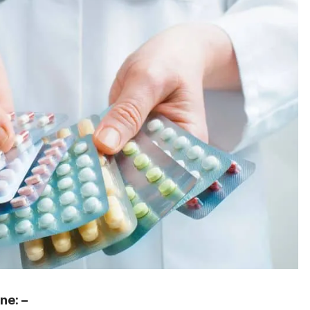
ine
: –