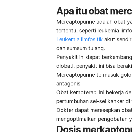
Apa itu obat
merc
Mercaptopurine adalah obat y
tertentu, seperti leukemia limfo
Leukemia limfositik
akut sendir
dan sumsum tulang.
Penyakit ini dapat berkembang 
diobati, penyakit ini bisa berak
Mercaptopurine
termasuk gol
antagonis.
Obat kemoterapi ini bekerja 
pertumbuhan sel-sel kanker di
Dokter dapat meresepkan obat
mengoptimalkan pengobatan ya
Dosis merkaptop