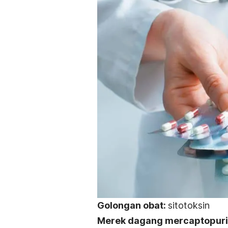
Golongan obat:
s
itotoksin
Merek dagang
mercaptopur