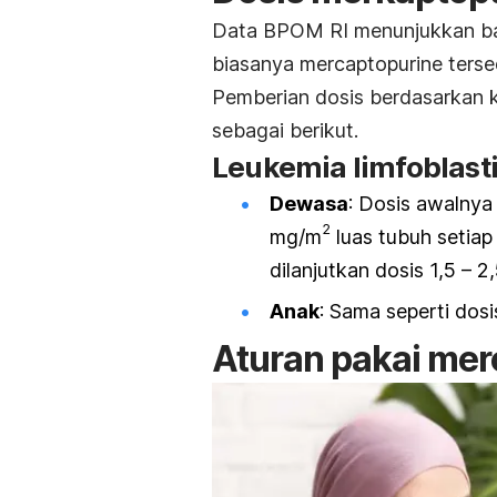
Data BPOM RI menunjukkan bah
biasanya
mercaptopurine
terse
Pemberian dosis berdasarkan k
sebagai berikut.
Leukemia limfoblast
Dewasa
: Dosis awalnya
2
mg/m
luas tubuh setiap
dilanjutkan dosis 1,5 – 2
Anak
: Sama seperti dos
Aturan pakai
mer