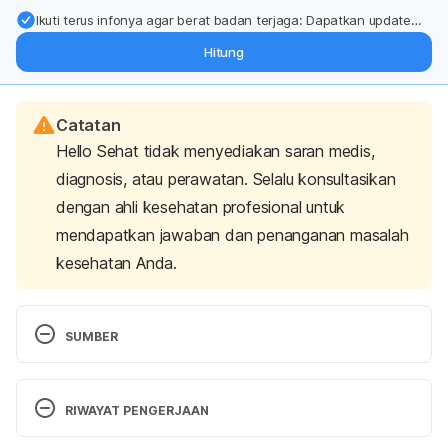
Ikuti terus infonya agar berat badan terjaga: Dapatkan update
dari pakar mengenai dukungan dan perawatan berat badan
Hitung
langsung ke inbox Anda.
Catatan
Hello Sehat tidak menyediakan saran medis,
diagnosis, atau perawatan. Selalu konsultasikan
dengan ahli kesehatan profesional untuk
mendapatkan jawaban dan penanganan masalah
kesehatan Anda.
SUMBER
Oxcarbazepine: Indication, Dosage, Side Effect, 
Precaution | MIMS Indonesia. Retrieved 24 
RIWAYAT PENGERJAAN
December 2021, from 
https://www.mims.com/indonesia/drug/info/oxcarb
Versi Terbaru