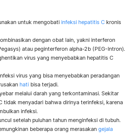
igunakan untuk mengobati
infeksi hepatitis C
kronis
mbinasikan dengan obat lain, yakni interferon
(Pegasys) atau peginterferon alpha-2b (PEG-Intron).
nghentikan virus yang menyebabkan hepatitis C
 infeksi virus yang bisa menyebabkan peradangan
erusakan
hati
bisa terjadi.
nyebar melalui darah yang terkontaminasi. Sekitar
C tidak menyadari bahwa dirinya terinfeksi, karena
mbulkan infeksi.
uncul setelah puluhan tahun menginfeksi di tubuh.
 kemungkinan beberapa orang merasakan
gejala