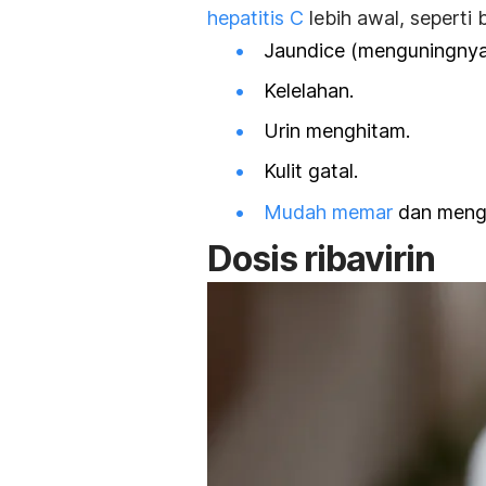
hepatitis C
lebih awal, seperti b
Jaundice
(menguningnya p
Kelelahan.
Urin menghitam.
Kulit gatal.
Mudah memar
dan menga
Dosis ribavirin