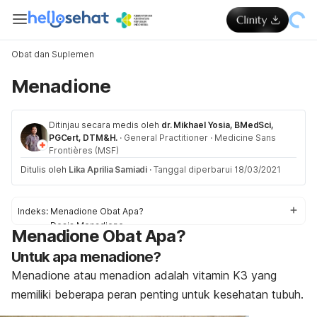
Obat dan Suplemen
Menadione
Ditinjau secara medis oleh
dr. Mikhael Yosia, BMedSci,
PGCert, DTM&H.
·
General Practitioner
·
Medicine Sans
Frontières (MSF)
Ditulis oleh
Lika Aprilia Samiadi
·
Tanggal diperbarui 18/03/2021
Indeks:
Menadione Obat Apa?
Dosis Menadione
Menadione Obat Apa?
Efek samping Menadione
Untuk apa menadione?
Peringatan dan Perhatian Obat Menadione
Interaksi Obat Menadione
Menadione atau menadion adalah vitamin K3 yang
Overdosis Menadione
memiliki beberapa peran penting untuk kesehatan tubuh.