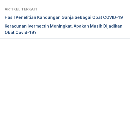
n-questions-about-molnupiravir/
ARTIKEL TERKAIT
Hasil Penelitian Kandungan Ganja Sebagai Obat COVID-19
Keracunan Ivermectin Meningkat, Apakah Masih Dijadikan
Obat Covid-19?
Thornton, P. (2021). 
What is molnupiravir?
. 
Drugs.com. Retrieved February 10, 2022,  from 
https://www.drugs.com/molnupiravir.html
Memuat...