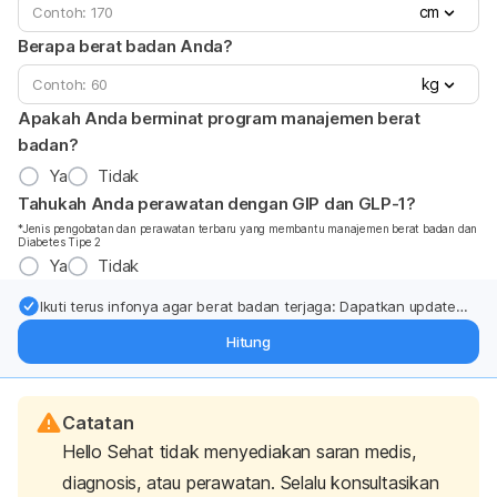
cm
Berapa berat badan Anda?
kg
Apakah Anda berminat program manajemen berat
badan?
Ya
Tidak
Tahukah Anda perawatan dengan GIP dan GLP-1?
*Jenis pengobatan dan perawatan terbaru yang membantu manajemen berat badan dan
Diabetes Tipe 2
Ya
Tidak
Ikuti terus infonya agar berat badan terjaga: Dapatkan update
dari pakar mengenai dukungan dan perawatan berat badan
Hitung
langsung ke inbox Anda.
Catatan
Hello Sehat tidak menyediakan saran medis,
diagnosis, atau perawatan. Selalu konsultasikan