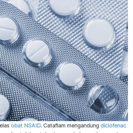
kelas
obat NSAID
. Cataflam mengandung
diclofenac