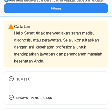
Ikuti terus infonya agar berat badan terjaga: Dapatkan update
dari pakar mengenai dukungan dan perawatan berat badan
Hitung
langsung ke inbox Anda.
Catatan
Hello Sehat tidak menyediakan saran medis,
diagnosis, atau perawatan. Selalu konsultasikan
dengan ahli kesehatan profesional untuk
mendapatkan jawaban dan penanganan masalah
kesehatan Anda.
SUMBER
Allergy Relief https://www.drugs.com/mtm/allergy-
relief.html Accessed October 13, 2016.
RIWAYAT PENGERJAAN
Boots Allergy Relief 4 mg Tablets, 
Versi Terbaru