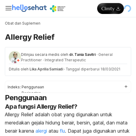
Obat dan Suplemen
Allergy Relief
Ditinjau secara medis oleh
dr. Tania Savitri
·
General
Practitioner
·
Integrated Therapeutic
Ditulis oleh
Lika Aprilia Samiadi
·
Tanggal diperbarui 18/03/2021
Indeks:
Penggunaan
Peringatan
Penggunaan
Efek Samping
Apa fungsi Allergy Relief?
Interaksi Obat
Dosis
Allergy Relief adalah obat yang digunakan untuk
meredakan gejala hidung berair, bersin, gatal, dan mata
berair karena
alergi
atau
flu
. Dapat juga digunakan untuk