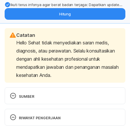
Ikuti terus infonya agar berat badan terjaga: Dapatkan update
dari pakar mengenai dukungan dan perawatan berat badan
Hitung
langsung ke inbox Anda.
Catatan
Hello Sehat tidak menyediakan saran medis,
diagnosis, atau perawatan. Selalu konsultasikan
dengan ahli kesehatan profesional untuk
mendapatkan jawaban dan penanganan masalah
kesehatan Anda.
SUMBER
Metoprolol
. Medline Plus. (2017). Retrieved 20 
RIWAYAT PENGERJAAN
October 2022, from 
https://medlineplus.gov/druginfo/meds/a682864.ht
Versi Terbaru