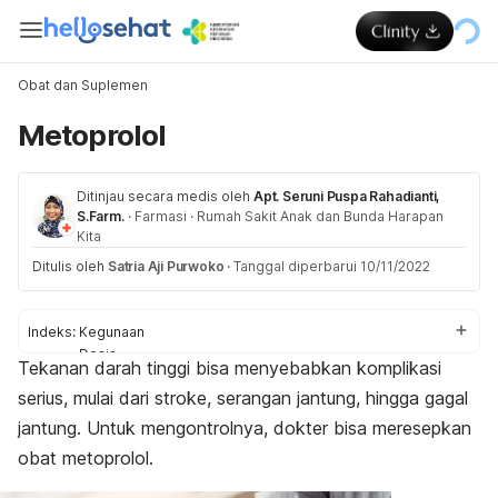
Obat dan Suplemen
Metoprolol
Ditinjau secara medis oleh
Apt. Seruni Puspa Rahadianti,
S.Farm.
·
Farmasi
·
Rumah Sakit Anak dan Bunda Harapan
Kita
Ditulis oleh
Satria Aji Purwoko
·
Tanggal diperbarui 10/11/2022
Indeks:
Kegunaan
Dosis
Tekanan darah tinggi bisa menyebabkan komplikasi
Aturan pakai
serius, mulai dari stroke, serangan jantung, hingga gagal
Efek samping
Peringatan dan perhatian
jantung. Untuk mengontrolnya, dokter bisa meresepkan
Efek pada ibu hamil dan menyusui
obat metoprolol.
Interaksi obat