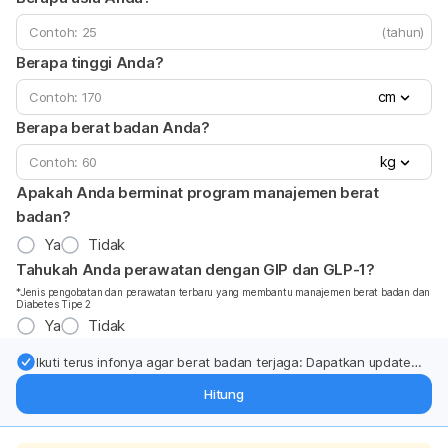
(tahun)
Berapa tinggi Anda?
cm
Berapa berat badan Anda?
kg
Apakah Anda berminat program manajemen berat
badan?
Ya
Tidak
Tahukah Anda perawatan dengan GIP dan GLP-1?
*Jenis pengobatan dan perawatan terbaru yang membantu manajemen berat badan dan
Diabetes Tipe 2
Ya
Tidak
Ikuti terus infonya agar berat badan terjaga: Dapatkan update
dari pakar mengenai dukungan dan perawatan berat badan
Hitung
langsung ke inbox Anda.