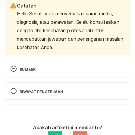
Catatan
Hello Sehat tidak menyediakan saran medis,
diagnosis, atau perawatan. Selalu konsultasikan
dengan ahli kesehatan profesional untuk
mendapatkan jawaban dan penanganan masalah
kesehatan Anda.
SUMBER
The Effects of Combining Alcohol with Other 
RIWAYAT PENGERJAAN
Drugs. https://uhs.umich.edu/combine Accessed 
September 16th 2016.
Versi Terbaru
18/01/2021
Ditulis oleh 
Rizki Pratiwi
Apakah artikel ini membantu?
What Are CNS Depressants? 
Ditinjau secara medis oleh
dr. Andreas Wilson 