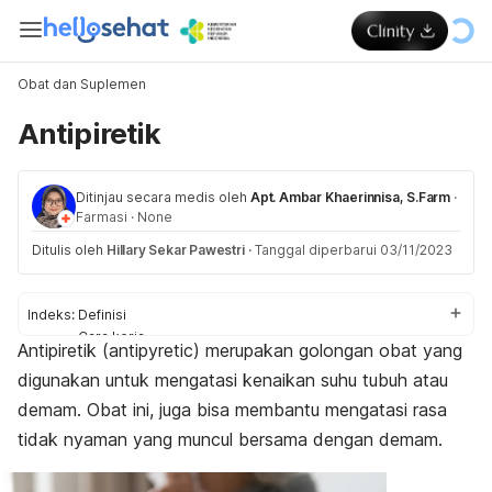
Obat dan Suplemen
Antipiretik
Ditinjau secara medis oleh
Apt. Ambar Khaerinnisa, S.Farm
·
Farmasi
·
None
Ditulis oleh
Hillary Sekar Pawestri
·
Tanggal diperbarui 03/11/2023
Indeks:
Definisi
Cara kerja
Antipiretik (
antipyretic
) merupakan golongan obat yang
Kapann diberikan?
digunakan untuk mengatasi kenaikan suhu tubuh atau
Efek samping
Jenis
demam. Obat ini, juga bisa membantu mengatasi rasa
Peringatan dan perhatian
tidak nyaman yang muncul bersama dengan demam.