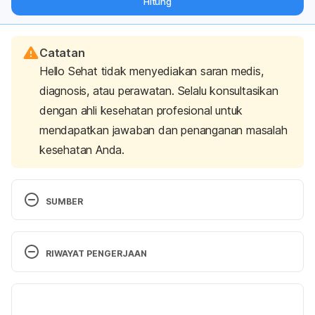
Hitung
langsung ke inbox Anda.
Catatan
Hello Sehat tidak menyediakan saran medis,
diagnosis, atau perawatan. Selalu konsultasikan
dengan ahli kesehatan profesional untuk
mendapatkan jawaban dan penanganan masalah
kesehatan Anda.
SUMBER
EBI Web Team. (n.d.). 
Antipyretic (CHEBI:35493)
. 
EMBL-EBIEMBL-EBI. Retrieved 26 October 2023 
RIWAYAT PENGERJAAN
from 
https://www.ebi.ac.uk/chebi/searchId.do?
chebiId=35493
.
Versi Terbaru
Egi, M., Makino, S., & Mizobuchi, S. (2018). 
03/11/2023