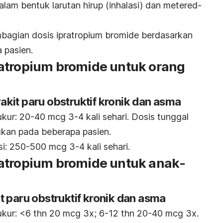
alam bentuk l
arutan hirup (inhalasi) dan
metered-
mbagian dosis ipratropium bromide berdasarkan
 pasien.
atropium bromide untuk orang
kit paru obstruktif kronik dan asma
ukur: 20-40 mcg 3-4 kali sehari. D
osis tunggal
ukan pada beberapa pasien.
si: 250-500 mcg 3-4 kali sehari.
atropium bromide untuk anak-
t paru obstruktif kronik dan asma
ukur:
<6 thn
20 mcg 3x;
6-12 thn
20-40 mcg 3x.