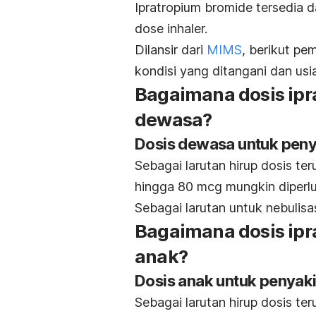
Ipratropium bromide tersedia d
dose
inhaler.
Dilansir dari
MIMS
, berikut pe
kondisi yang ditangani dan usia
Bagaimana dosis ipr
dewasa?
Dosis dewasa untuk penya
Sebagai
l
arutan hirup dosis ter
hingga 80 mcg mungkin diperl
Sebagai larutan untuk nebulisa
Bagaimana dosis ipr
anak?
Dosis anak untuk penyaki
Sebagai larutan hirup dosis ter