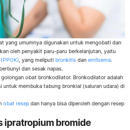
at yang
umumnya digunakan untuk mengobati dan
an oleh penyakit paru-paru berkelanjutan, yaitu
f (PPOK)
, yang meliputi
bronkitis
dan
emfisema
.
 berbunyi dan sesak napas.
 golongan obat bronkodilator.
Bronkodilator adalah
si untuk membuka tabung bronkial (saluran udara) di
an
obat resep
dan hanya bisa diperoleh dengan resep
s ipratropium bromide