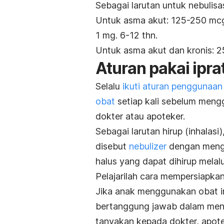
Sebagai larutan untuk nebulisa
Untuk asma akut: 125-250 mcg, 
1 mg.
6-12 thn
.
Untuk asma akut dan kronis: 25
Aturan pakai ipr
Selalu
ikuti aturan penggunaan
obat
setiap kali sebelum meng
dokter atau apoteker.
Sebagai
l
arutan hirup (inhalasi)
disebut
nebulizer
dengan mengu
halus yang dapat dihirup melalu
Pelajarilah cara mempersiapkan
Jika anak menggunakan obat in
bertanggung jawab dalam meng
tanyakan kepada dokter, apote