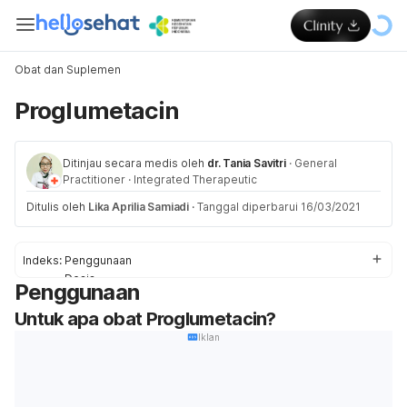
Obat dan Suplemen
Proglumetacin
Ditinjau secara medis oleh
dr. Tania Savitri
·
General
Practitioner
·
Integrated Therapeutic
Ditulis oleh
Lika Aprilia Samiadi
·
Tanggal diperbarui 16/03/2021
Indeks:
Penggunaan
Dosis
Penggunaan
Efek Samping
Untuk apa obat Proglumetacin?
Pencegahan & Peringatan
Interaksi
Iklan
Overdosis