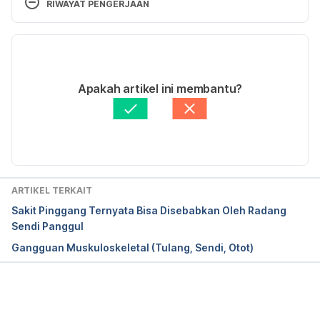
RIWAYAT PENGERJAAN
tion/?generic=Proglumetacin Accessed February 
18th, 2017
Versi Terbaru
16/03/2021
Ditulis oleh 
Lika Aprilia Samiadi
Apakah artikel ini membantu?
Ditinjau secara medis oleh
dr. Tania Savitri
Diperbarui oleh: 
Nanda Saputri
ARTIKEL TERKAIT
Sakit Pinggang Ternyata Bisa Disebabkan Oleh Radang
Sendi Panggul
Gangguan Muskuloskeletal (Tulang, Sendi, Otot)
Memuat...