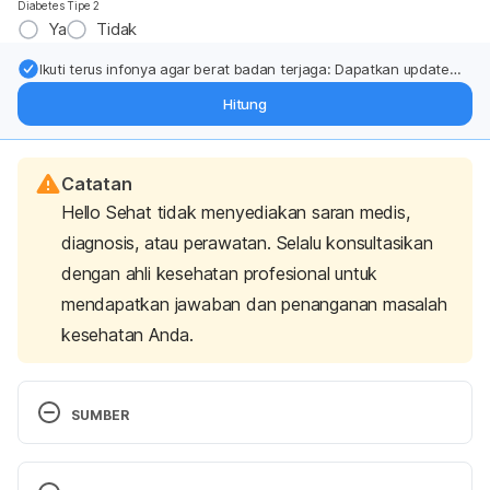
Diabetes Tipe 2
Ya
Tidak
Ikuti terus infonya agar berat badan terjaga: Dapatkan update
dari pakar mengenai dukungan dan perawatan berat badan
Hitung
langsung ke inbox Anda.
Catatan
Hello Sehat tidak menyediakan saran medis,
diagnosis, atau perawatan. Selalu konsultasikan
dengan ahli kesehatan profesional untuk
mendapatkan jawaban dan penanganan masalah
kesehatan Anda.
SUMBER
MIMS. Proglumetacin. 2016. 
http://mims.com/Indonesia/Home/GatewaySubscrip