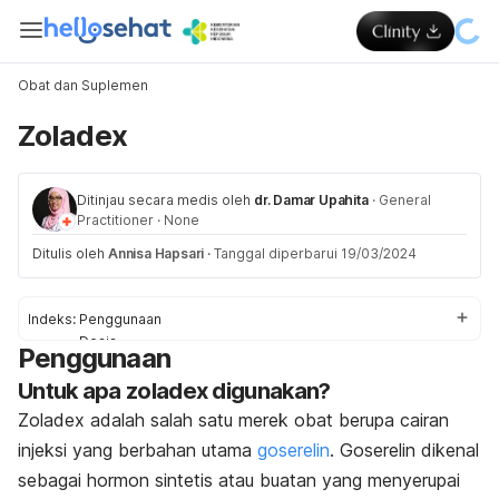
Obat dan Suplemen
Zoladex
Ditinjau secara medis oleh
dr. Damar Upahita
·
General
Practitioner
·
None
Ditulis oleh
Annisa Hapsari
·
Tanggal diperbarui 19/03/2024
Indeks:
Penggunaan
Dosis
Penggunaan
Efek Samping
Untuk apa zoladex digunakan?
Peringatan & Pencegahan
Interaksi
Zoladex adalah salah satu merek obat berupa cairan
Overdosis
injeksi yang berbahan utama
goserelin
. Goserelin dikenal
sebagai hormon sintetis atau buatan yang menyerupai