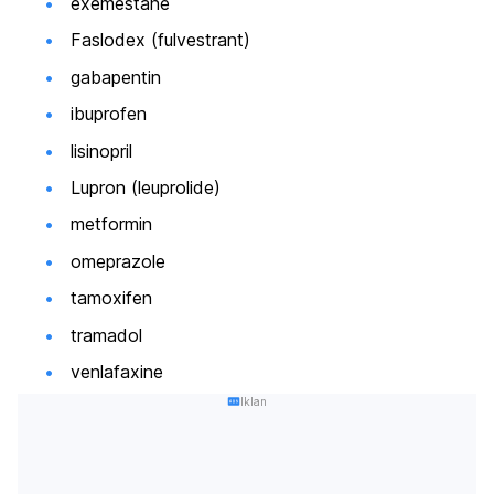
exemestane
Faslodex (fulvestrant)
gabapentin
ibuprofen
lisinopril
Lupron (leuprolide)
metformin
omeprazole
tamoxifen
tramadol
venlafaxine
Iklan