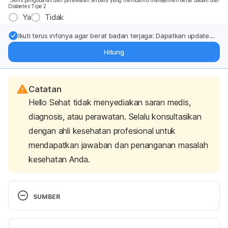
*Jenis pengobatan dan perawatan terbaru yang membantu manajemen berat badan dan
Diabetes Tipe 2
Ya
Tidak
Ikuti terus infonya agar berat badan terjaga: Dapatkan update
dari pakar mengenai dukungan dan perawatan berat badan
Hitung
langsung ke inbox Anda.
Catatan
Hello Sehat tidak menyediakan saran medis,
diagnosis, atau perawatan. Selalu konsultasikan
dengan ahli kesehatan profesional untuk
mendapatkan jawaban dan penanganan masalah
kesehatan Anda.
SUMBER
Zoladex (Injection/Implant): Side Effects, Dosage & 