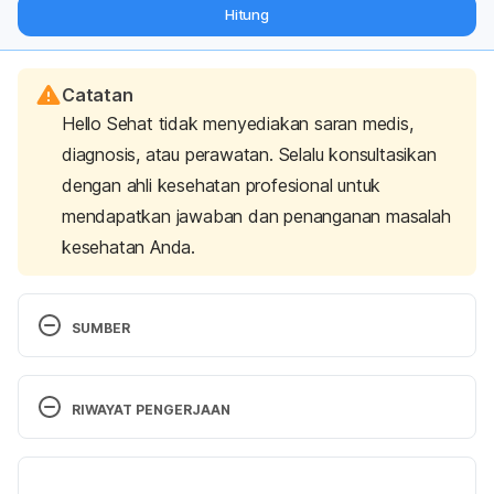
dari pakar mengenai dukungan dan perawatan berat badan
Hitung
langsung ke inbox Anda.
Catatan
Hello Sehat tidak menyediakan saran medis,
diagnosis, atau perawatan. Selalu konsultasikan
dengan ahli kesehatan profesional untuk
mendapatkan jawaban dan penanganan masalah
kesehatan Anda.
SUMBER
MIMS. Alminoprofen. 2016. 
http://mims.com/Indonesia/Home/GatewaySubscrip
RIWAYAT PENGERJAAN
tion/?generic=Alminoprofen Accessed February 
18th, 2017
Versi Terbaru