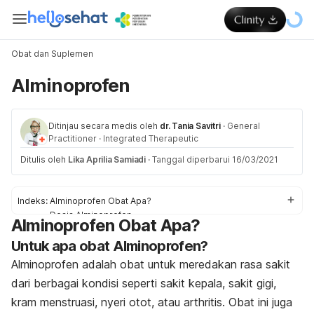
Obat dan Suplemen
Alminoprofen
Ditinjau secara medis oleh
dr. Tania Savitri
·
General
Practitioner
·
Integrated Therapeutic
Ditulis oleh
Lika Aprilia Samiadi
·
Tanggal diperbarui 16/03/2021
Indeks:
Alminoprofen Obat Apa?
Dosis Alminoprofen
Alminoprofen Obat Apa?
Efek samping Alminoprofen
Untuk apa obat Alminoprofen?
Peringatan dan Perhatian Obat Alminoprofen
Interaksi Obat Alminoprofen
Alminoprofen adalah obat untuk meredakan rasa sakit
Overdosis Alminoprofen
dari berbagai kondisi seperti sakit kepala, sakit gigi,
kram menstruasi, nyeri otot, atau arthritis. Obat ini juga