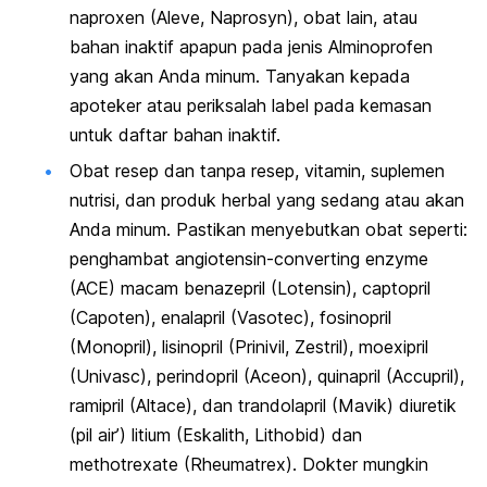
naproxen (Aleve, Naprosyn), obat lain, atau
bahan inaktif apapun pada jenis Alminoprofen
yang akan Anda minum. Tanyakan kepada
apoteker atau periksalah label pada kemasan
untuk daftar bahan inaktif.
Obat resep dan tanpa resep, vitamin, suplemen
nutrisi, dan produk herbal yang sedang atau akan
Anda minum. Pastikan menyebutkan obat seperti:
penghambat angiotensin-converting enzyme
(ACE) macam benazepril (Lotensin), captopril
(Capoten), enalapril (Vasotec), fosinopril
(Monopril), lisinopril (Prinivil, Zestril), moexipril
(Univasc), perindopril (Aceon), quinapril (Accupril),
ramipril (Altace), dan trandolapril (Mavik) diuretik
(pil air’) litium (Eskalith, Lithobid) dan
methotrexate (Rheumatrex). Dokter mungkin