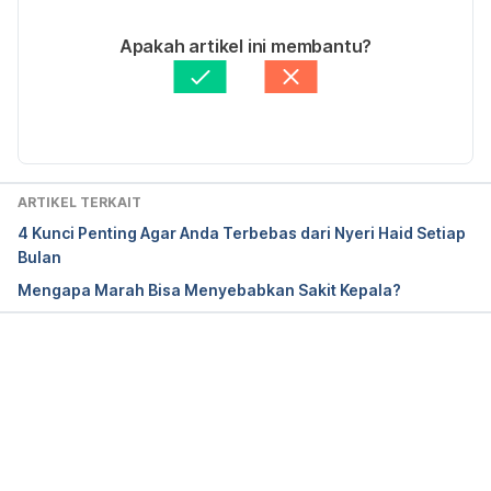
16/03/2021
Ditulis oleh 
Lika Aprilia Samiadi
Apakah artikel ini membantu?
Ditinjau secara medis oleh
dr. Tania Savitri
Diperbarui oleh: 
Nanda Saputri
ARTIKEL TERKAIT
4 Kunci Penting Agar Anda Terbebas dari Nyeri Haid Setiap
Bulan
Mengapa Marah Bisa Menyebabkan Sakit Kepala?
Memuat...