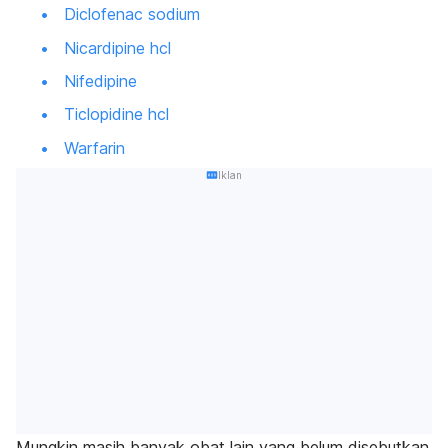
Diclofenac sodium
Nicardipine hcl
Nifedipine
Ticlopidine hcl
Warfarin
Iklan
Mungkin masih banyak obat lain yang belum disebutkan