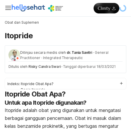
Obat dan Suplemen
Itopride
Ditinjau secara medis oleh
dr. Tania Savitri
·
General
Practitioner
·
Integrated Therapeutic
Ditulis oleh
Risky Candra Swari
·
Tanggal diperbarui 18/03/2021
Indeks:
Itopride Obat Apa?
Dosis Itopride
Itopride Obat Apa?
Efek samping Itopride
Untuk apa Itopride digunakan?
Peringatan dan Perhatian Obat Itopride
Interaksi Obat Itopride
Itopride adalah obat yang digunakan untuk mengatasi
Overdosis Itopride
berbagai gangguan pencernaan. Obat ini masuk dalam
kelas benzamide prokinetik, yang bertugas mengatur