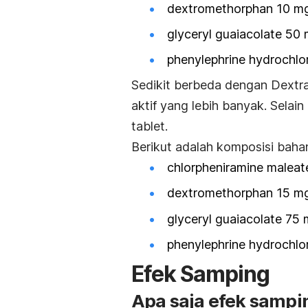
dextromethorphan 10 m
glyceryl guaiacolate 50
phenylephrine hydrochlo
Sedikit berbeda dengan Dextra
aktif yang lebih banyak. Selain
tablet.
Berikut adalah komposisi bahan
chlorpheniramine maleat
dextromethorphan 15 m
glyceryl guaiacolate 75
phenylephrine hydrochlo
Efek Samping
Apa saja efek sampi