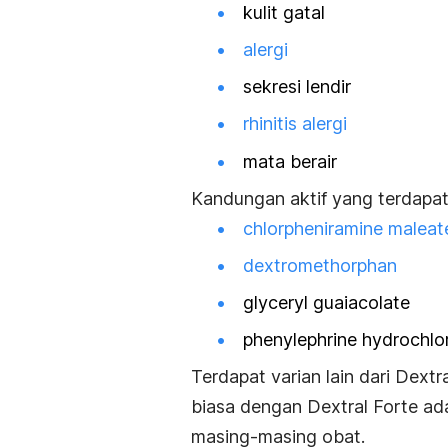
kulit gatal
alergi
sekresi lendir
rhinitis alergi
mata berair
Kandungan aktif yang terdapat 
chlorpheniramine maleat
dextromethorphan
glyceryl guaiacolate
phenylephrine hydrochlo
Terdapat varian lain dari Dext
biasa dengan Dextral Forte ad
masing-masing obat.