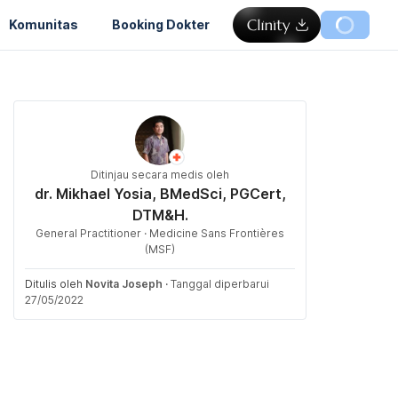
Komunitas
Booking Dokter
Ditinjau secara medis oleh
dr. Mikhael Yosia, BMedSci, PGCert,
DTM&H.
General Practitioner · Medicine Sans Frontières
(MSF)
Ditulis oleh
Novita Joseph
·
Tanggal diperbarui
27/05/2022