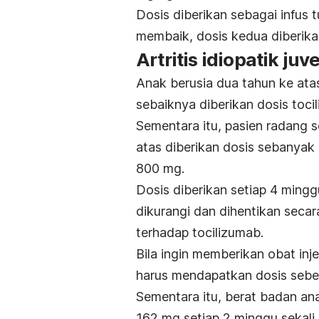
Dosis diberikan sebagai infus 
membaik, dosis kedua diberika
Artritis idiopatik juv
Anak berusia dua tahun ke ata
sebaiknya diberikan dosis
toci
Sementara itu, pasien
radang s
atas diberikan dosis sebanyak
800 mg.
Dosis diberikan setiap 4 minggu
dikurangi dan dihentikan seca
terhadap
tocilizumab
.
Bila ingin memberikan obat in
harus mendapatkan dosis sebes
Sementara itu, berat badan an
162 mg setiap 2 minggu sekali.