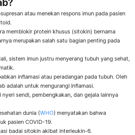
ab
?
osupresan atau menekan respons imun pada pasien
atoid.
ra memblokir protein khusus (sitokin) bernama
narnya merupakan salah satu bagian penting pada
dali, sistem imun justru menyerang tubuh yang sehat,
matik.
ebabkan inflamasi atau peradangan pada tubuh. Oleh
ab
adalah untuk mengurangi
inflamasi
.
i
nyeri sendi
, pembengkakan, dan gejala lainnya
esehatan dunia (
WHO
) menyatakan bahwa
tuk pasien COVID-19.
tasi
badai sitokin
akibat interleukin-6.