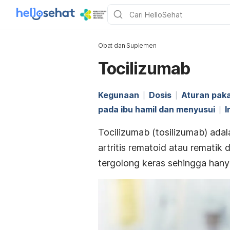
Obat dan Suplemen
Tocilizumab
Kegunaan
Dosis
Aturan paka
pada ibu hamil dan menyusui
I
Tocilizumab
(tosilizumab) ada
artritis rematoid
atau rematik 
tergolong keras sehingga hany