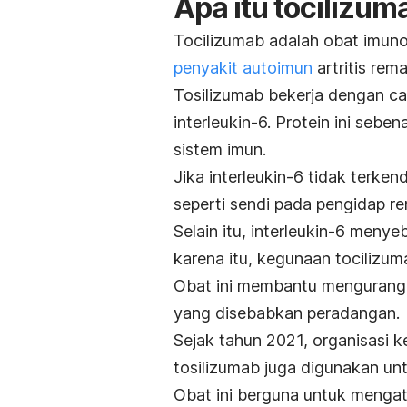
Apa itu
tocilizum
Tocilizumab
adalah obat imun
penyakit autoimun
artritis rem
Tosilizumab bekerja dengan ca
interleukin-6.
Protein ini sebe
sistem imun.
Jika interleukin-6 tidak terken
seperti sendi pada pengidap re
Selain itu, interleukin-6 meny
karena itu, kegunaan
tocilizum
Obat ini membantu mengurang
yang disebabkan peradangan.
Sejak tahun 2021, organisasi k
tosilizumab juga digunakan un
Obat ini berguna untuk menga