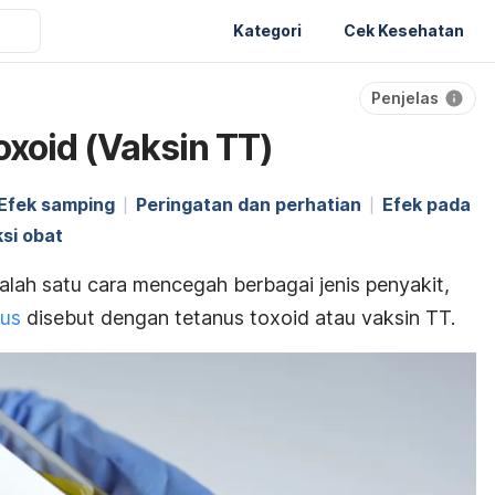
Kategori
Cek Kesehatan
Penjelas
oxoid (Vaksin TT)
Efek samping
Peringatan dan perhatian
Efek pada
ksi obat
lah satu cara mencegah berbagai jenis penyakit,
nus
disebut dengan
tetanus toxoid
atau vaksin TT.