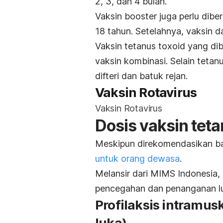
2, 3, dan 4 bulan.
Vaksin
booster
juga perlu dibe
18 tahun. Setelahnya, vaksin da
Vaksin
tetanus toxoid
yang dib
vaksin kombinasi. Selain teta
difteri dan batuk rejan.
Vaksin Rotavirus
Vaksin Rotavirus
Dosis vaksin teta
Meskipun direkomendasikan ba
untuk orang dewasa
.
Melansir dari MIMS Indonesia, 
pencegahan dan penanganan l
Profilaksis intramu
luka)