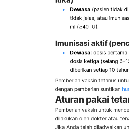
Dewasa
(pasien tidak di
tidak jelas, atau imunisa
ml (≥40 IU).
Imunisasi aktif (pen
Dewasa:
dosis pertama 
dosis ketiga (selang 6–1
diberikan setiap 10 tahu
Pemberian vaksin tetanus unt
dengan pemberian suntikan
hu
Aturan pakai tet
Pemberian vaksin untuk mence
dilakukan oleh dokter atau ten
Jika Anda telah dijadwalkan u