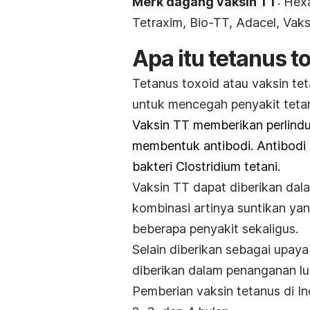
Merk dagang vaksin TT
: Hex
Tetraxim, Bio-TT, Adacel, Vaks
Apa itu
tetanus t
Tetanus toxoid
atau vaksin tet
untuk mencegah penyakit teta
Vaksin TT memberikan perlind
membentuk antibodi. Antibodi i
bakteri
Clostridium tetani
.
Vaksin TT dapat diberikan da
kombinasi artinya suntikan y
beberapa penyakit sekaligus.
Selain diberikan sebagai upay
diberikan dalam penanganan luk
Pemberian vaksin tetanus di I