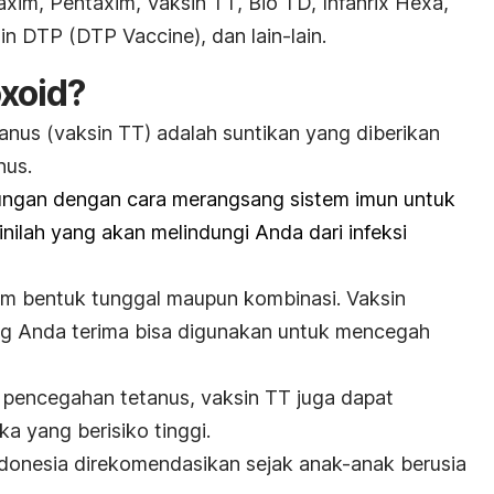
axim, Pentaxim, Vaksin TT, Bio TD, Infanrix Hexa,
in DTP (DTP Vaccine), dan lain-lain.
oxoid
?
anus (vaksin TT) adalah suntikan yang diberikan
nus.
ungan dengan cara merangsang sistem imun untuk
nilah yang akan melindungi Anda dari infeksi
lam bentuk tunggal maupun kombinasi.
Vaksin
ang Anda terima bisa digunakan untuk mencegah
a pencegahan tetanus, vaksin TT juga dapat
a yang berisiko tinggi.
ndonesia direkomendasikan sejak anak-anak berusia