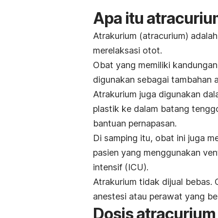
Apa itu
atracuriu
Atrakurium (
atracurium
) adala
merelaksasi otot.
Obat yang memiliki kandungan
digunakan sebagai tambahan a
Atrakurium
juga digunakan da
plastik ke dalam batang teng
bantuan pernapasan.
Di samping itu, obat ini juga
pasien yang menggunakan
ven
intensif (ICU).
Atrakurium tidak dijual bebas. 
anestesi atau perawat yang b
Dosis
atracurium