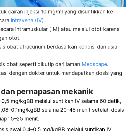
uk cairan injeksi 10 mg/ml yang disuntikkan ke
ecara
intravena (IV)
.
secara intramuskular (IM) atau melalui otot karena
gan otot.
sis obat
atracurium
berdasarkan kondisi dan usia
s obat seperti dikutip dari laman
Medscape
.
ltasi dengan dokter untuk mendapatkan dosis yang
l dan pernapasan mekanik
–0,5 mg/kgBB melalui suntikan IV selama 60 detik,
 0,08–0,1mg/kgBB selama 20–45 menit setelah dosis
tiap 15–25 menit.
sis awal 0,4–0,5 mg/kgBB melalui suntikan IV