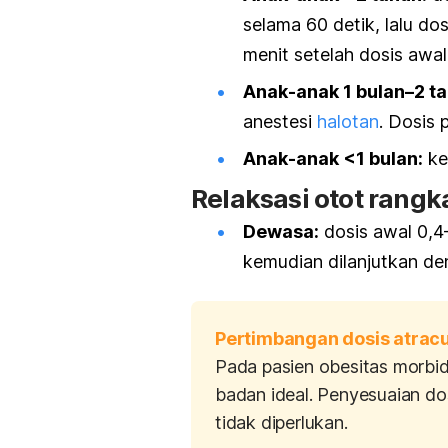
selama 60 detik, lalu d
menit setelah dosis awal.
Anak-anak 1 bulan–2 ta
anestesi
halotan
. D
osis 
Anak-anak <1 bulan:
ke
Relaksasi otot rangk
Dewasa:
dosis awal 0,4
kemudian dilanjutkan de
Pertimbangan dosis atrac
Pada pasien
obesitas morbi
badan ideal. Penyesuaian do
tidak diperlukan.