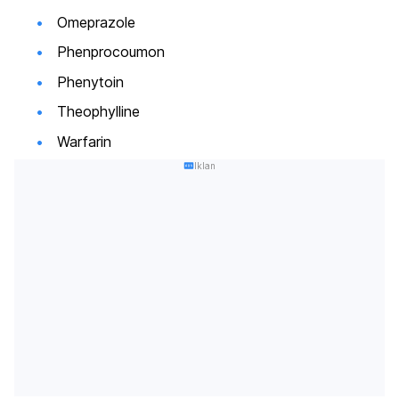
Omeprazole
Phenprocoumon
Phenytoin
Theophylline
Warfarin
Iklan