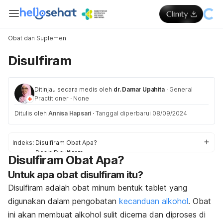
Obat dan Suplemen
Disulfiram
Ditinjau secara medis oleh
dr. Damar Upahita
·
General
Practitioner
·
None
Ditulis oleh
Annisa Hapsari
·
Tanggal diperbarui 08/09/2024
Indeks:
Disulfiram Obat Apa?
Dosis Disulfiram
Disulfiram Obat Apa?
Efek samping Disulfiram
Untuk apa obat disulfiram itu?
Peringatan dan Perhatian Obat Disulfiram
Interaksi Obat Disulfiram
Disulfiram adalah obat minum bentuk tablet yang
Overdosis Disulfiram
digunakan dalam pengobatan
kecanduan alkohol
. Obat
ini akan membuat alkohol sulit dicerna dan diproses di