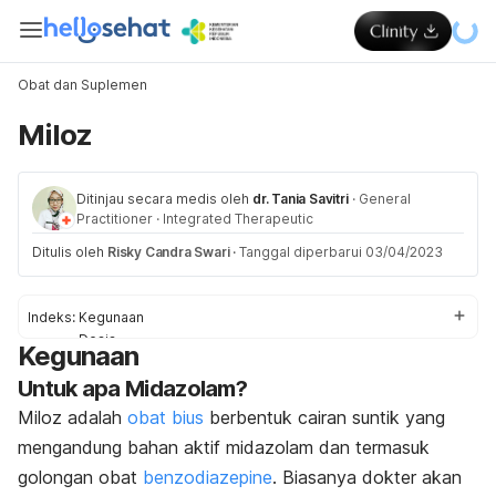
Obat dan Suplemen
Miloz
Ditinjau secara medis oleh
dr. Tania Savitri
·
General
Practitioner
·
Integrated Therapeutic
Ditulis oleh
Risky Candra Swari
·
Tanggal diperbarui 03/04/2023
Indeks:
Kegunaan
Dosis
Kegunaan
Efek Samping
Untuk apa Midazolam?
Peringatan & Pencegahan
Interaksi
Miloz adalah
obat bius
berbentuk cairan suntik yang
Overdosis
mengandung bahan aktif midazolam dan termasuk
golongan obat
benzodiazepine
. Biasanya dokter akan