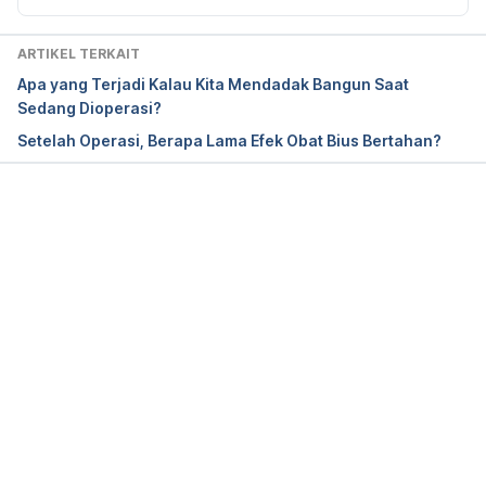
Precautions – Novell Pharma – TabletWise – 
Indonesia. (2019). tabletwise. Retrieved 6 
ARTIKEL TERKAIT
December 2019, from 
Apa yang Terjadi Kalau Kita Mendadak Bangun Saat
https://www.tabletwise.com/indonesia/miloz-
Sedang Dioperasi?
injection
Setelah Operasi, Berapa Lama Efek Obat Bius Bertahan?
Midazolam Uses, Side Effects & Warnings – 
Drugs.com. (2019). Drugs.com. Retrieved 6 
December 2019, from 
Memuat...
https://www.drugs.com/mtm/midazolam.html