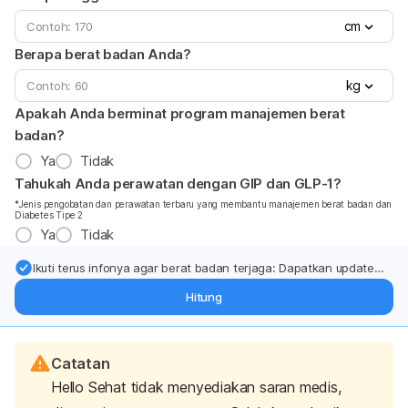
cm
Berapa berat badan Anda?
kg
Apakah Anda berminat program manajemen berat
badan?
Ya
Tidak
Tahukah Anda perawatan dengan GIP dan GLP-1?
*Jenis pengobatan dan perawatan terbaru yang membantu manajemen berat badan dan
Diabetes Tipe 2
Ya
Tidak
Ikuti terus infonya agar berat badan terjaga: Dapatkan update
dari pakar mengenai dukungan dan perawatan berat badan
Hitung
langsung ke inbox Anda.
Catatan
Hello Sehat tidak menyediakan saran medis,