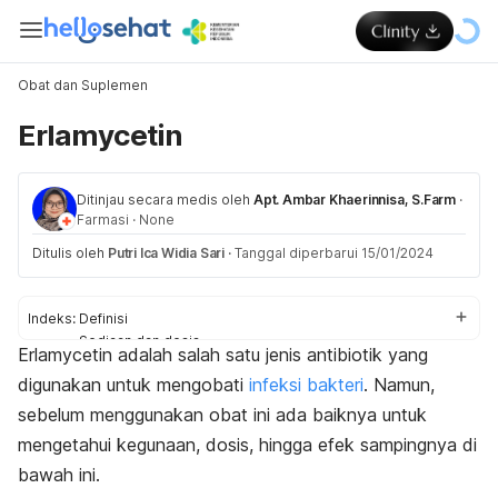
Obat dan Suplemen
Erlamycetin
Ditinjau secara medis oleh
Apt. Ambar Khaerinnisa, S.Farm
·
Farmasi
·
None
Ditulis oleh
Putri Ica Widia Sari
·
Tanggal diperbarui 15/01/2024
Indeks:
Definisi
Sediaan dan dosis
Erlamycetin adalah salah satu jenis a
ntibiotik
yang
Efek samping
digunakan untuk mengobati
infeksi bakteri
. Namun,
Peringatan dan perhatian
Efek pada ibu hamil dan menyusui
sebelum menggunakan obat ini ada baiknya untuk
Interaksi obat
mengetahui kegunaan, dosis, hingga efek sampingnya di
bawah ini.