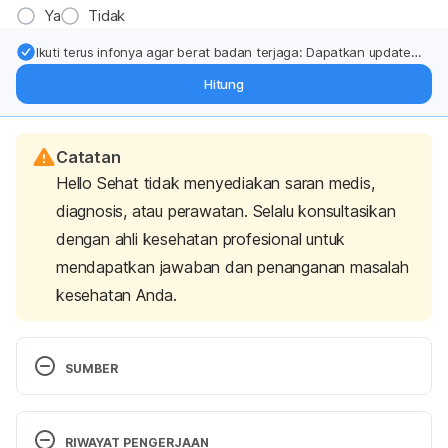
Ya
Tidak
Ikuti terus infonya agar berat badan terjaga: Dapatkan update
dari pakar mengenai dukungan dan perawatan berat badan
Hitung
langsung ke inbox Anda.
Catatan
Hello Sehat tidak menyediakan saran medis,
diagnosis, atau perawatan. Selalu konsultasikan
dengan ahli kesehatan profesional untuk
mendapatkan jawaban dan penanganan masalah
kesehatan Anda.
SUMBER
About Chloramphenicol (N.d.). Retrieved 8 January 
2024, from 
RIWAYAT PENGERJAAN