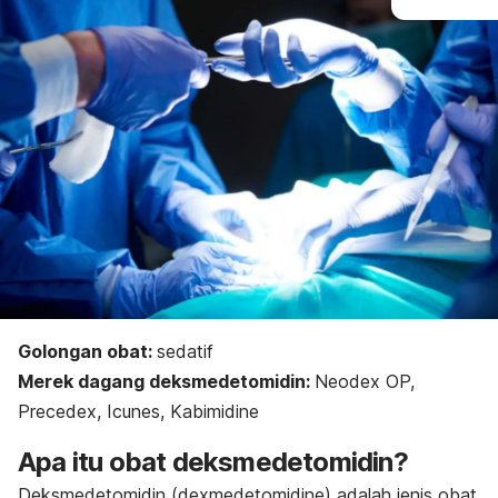
Golongan obat:
sedatif
Merek dagang deksmedetomidin:
Neodex OP,
Precedex, Icunes, Kabimidine
Apa itu obat deksmedetomidin?
Deksmedetomidin (
dexmedetomidine
) adalah jenis obat