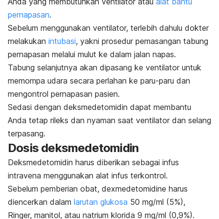
Anda yang membutuhkan ventilator atau
alat bantu
pernapasan
.
Sebelum menggunakan ventilator, terlebih dahulu dokter
melakukan
intubasi
, yakni prosedur pemasangan tabung
pernapasan melalui mulut ke dalam jalan napas.
Tabung selanjutnya akan dipasang ke ventilator untuk
memompa udara secara perlahan ke paru-paru dan
mengontrol pernapasan pasien.
Sedasi dengan deksmedetomidin dapat membantu
Anda tetap rileks dan nyaman saat ventilator dan selang
terpasang.
Dosis deksmedetomidin
Deksmedetomidin harus diberikan sebagai infus
intravena menggunakan alat infus terkontrol.
Sebelum pemberian obat,
dexmedetomidine
harus
diencerkan dalam
larutan glukosa
50 mg/ml (5%),
Ringer, manitol, atau natrium klorida 9 mg/ml (0,9%).