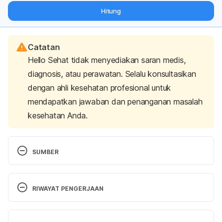
dari pakar mengenai dukungan dan perawatan berat badan
Hitung
langsung ke inbox Anda.
Catatan
Hello Sehat tidak menyediakan saran medis,
diagnosis, atau perawatan. Selalu konsultasikan
dengan ahli kesehatan profesional untuk
mendapatkan jawaban dan penanganan masalah
kesehatan Anda.
SUMBER
Dexmedetomidin
. Pusat Informasi Obat Nasional 
RIWAYAT PENGERJAAN
Badan Pengawas Obat dan Makanan. (2015). 
Retrieved 11 November 2021, from 
Versi Terbaru
http://pionas.pom.go.id/monografi/dexmedetomidin