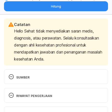
dari pakar mengenai dukungan dan perawatan berat badan
Hitung
langsung ke inbox Anda.
Catatan
Hello Sehat tidak menyediakan saran medis,
diagnosis, atau perawatan. Selalu konsultasikan
dengan ahli kesehatan profesional untuk
mendapatkan jawaban dan penanganan masalah
kesehatan Anda.
SUMBER
DailyMed – carvedilol- Carvedilol tablet, coated for 
RIWAYAT PENGERJAAN
oral use . (2007). Retrieved 20 October 2022, from 
https://dailymed.nlm.nih.gov/dailymed/drugInfo.cfm
Versi Terbaru
?setid=7d485d38-5d43-4a54-bc63-