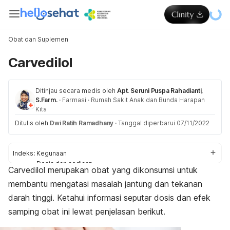
Obat dan Suplemen
Carvedilol
Ditinjau secara medis oleh
Apt. Seruni Puspa Rahadianti,
S.Farm.
·
Farmasi
·
Rumah Sakit Anak dan Bunda Harapan
Kita
Ditulis oleh
Dwi Ratih Ramadhany
·
Tanggal diperbarui 07/11/2022
Indeks:
Kegunaan
Dosis dan sediaan
Carvedilol
merupakan obat yang dikonsumsi untuk
Aturan konsumsi
membantu mengatasi masalah jantung dan tekanan
Efek samping
Peringatan dan perhatian
darah tinggi.
Ketahui informasi seputar dosis dan efek
Efek pada ibu hamil dan menyusui
samping obat ini lewat penjelasan berikut.
Interaksi obat