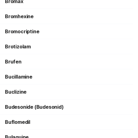
Bromax
Bromhexine
Bromocriptine
Brotizolam
Brufen
Bucillamine
Buclizine
Budesonide (Budesonid)
Buflomedil
Bulaquine