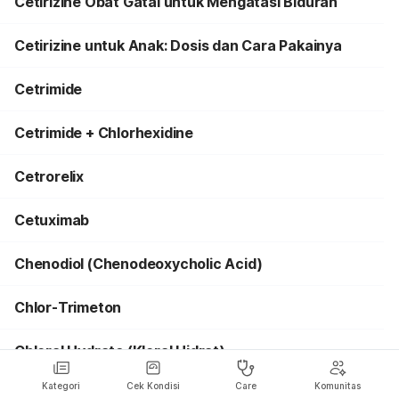
Cetirizine Obat Gatal untuk Mengatasi Biduran
Cetirizine untuk Anak: Dosis dan Cara Pakainya
Cetrimide
Cetrimide + Chlorhexidine
Cetrorelix
Cetuximab
Chenodiol (Chenodeoxycholic Acid)
Chlor-Trimeton
Chloral Hydrate (Kloral Hidrat)
Kategori
Cek Kondisi
Care
Komunitas
Chlorambucil (Klorambusil)