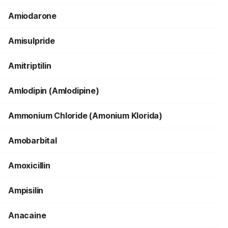
Amiodarone
Amisulpride
Amitriptilin
Amlodipin (Amlodipine)
Ammonium Chloride (Amonium Klorida)
Amobarbital
Amoxicillin
Ampisilin
Anacaine