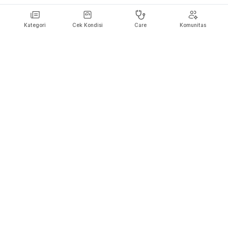
Kategori
Cek Kondisi
Care
Komunitas
Hello Sehat ingin menjadi sumber informasi Anda dalam membuat
keputusan kesehatan dan agar Anda bisa selalu hidup sehat dan
bahagia.
Ikuti Kami