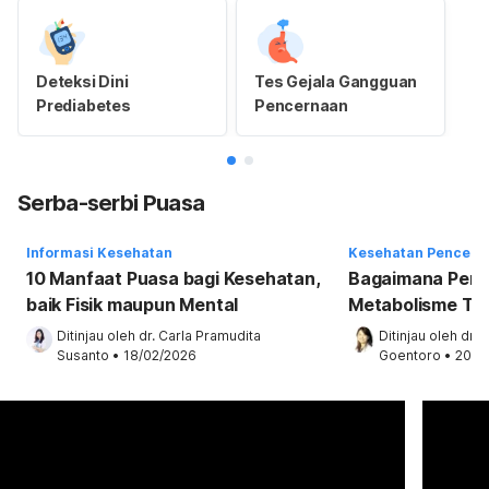
Deteksi Dini
Tes Gejala Gangguan
Prediabetes
Pencernaan
Serba-serbi Puasa
Informasi Kesehatan
Kesehatan Pencern
10 Manfaat Puasa bagi Kesehatan,
Bagaimana Per
baik Fisik maupun Mental
Metabolisme Tu
Ditinjau oleh 
dr. Carla Pramudita 
Ditinjau oleh 
dr. 
Susanto
•
18/02/2026
Goentoro
•
20/0