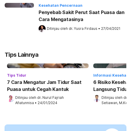
Kesehatan Pencernaan
Penyebab Sakit Perut Saat Puasa dan
Cara Mengatasinya
Ditinjau oleh 
dr. Yusra Firdaus
•
27/04/2021
Tips Lainnya
Tips Tidur
Informasi Kesehata
7 Cara Mengatur Jam Tidur Saat
6 Risiko Keseha
Puasa untuk Cegah Kantuk
Langsung Tidur 
Ditinjau oleh 
dr. Nurul Fajriah 
Ditinjau oleh 
dr. 
Afiatunnisa
•
24/01/2024
Setiawan, M.Kes.