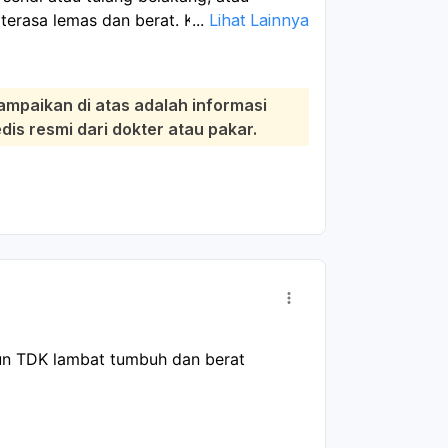
erasa lemas dan berat. Karena ada rasa
...
Lihat Lainnya
ongkok, dan kaki berat saat naik tangga,
n gangguan otot atau sendi, saraf
ampaikan di atas adalah informasi
g, atau kondisi lain seperti diabetes,
s resmi dari dokter atau pakar.
 Jika keluhan terjadi mendadak, makin
at, bengkak, atau sulit berjalan, segera
g tepat, Anda bisa periksa ke spesialis
n TDK lambat tumbuh dan berat 