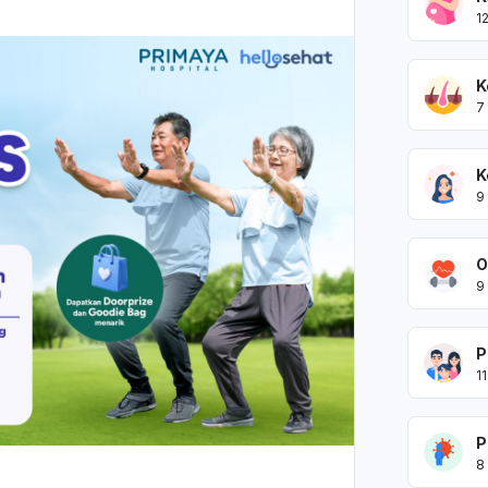
1
K
7
K
9
O
9
P
11
P
8