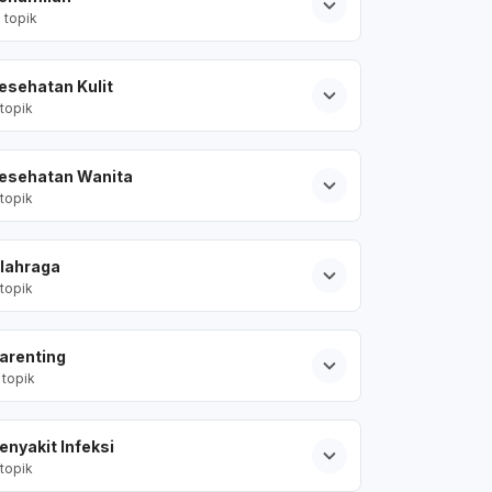
2
topik
esehatan Kulit
topik
esehatan Wanita
topik
lahraga
topik
arenting
topik
enyakit Infeksi
topik