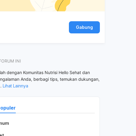
Gabung
FORUM INI
ah dengan Komunitas Nutrisi Hello Sehat dan
ngalaman Anda, berbagi tips, temukan dukungan,
..
Lihat Lainnya
Populer
mum
sulistia almufaza
2 bulan lalu
et