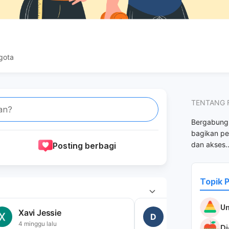
gota
TENTANG 
an?
Bergabungl
bagikan pe
dan akses
.
Posting berbagi
Topik 
U
Xavi Jessie
Desy Ratnasari
D
4 minggu lalu
3 minggu lalu
Di