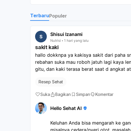
Terbaru
Populer
Shisui Izanami
S
Nutrisi
1 hari yang lalu
sakit kaki
hallo dokknpa ya kakisya sakit dari paha s
rebahan suka mau roboh jatuh lagi kaya le
gitu, dan kaki terasa berat saat d angkat a
Resep Sehat
Suka
Bagikan
Simpan
Komentar
Hello Sehat AI
Keluhan Anda bisa mengarah ke gang
misalnya cedera/nyeri otot, masalah