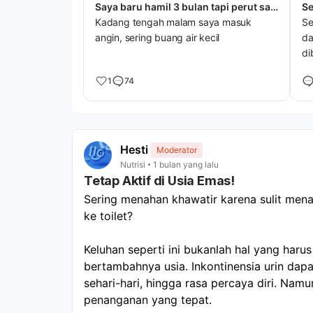
Saya baru hamil 3 bulan tapi perut saya sudah kelihatan seperti hamil 5 atau 6 bulan. itu kenapa ya dok?
Se
Kadang tengah malam saya masuk
Se
angin, sering buang air kecil
da
di
1
74
Hesti
Moderator
Nutrisi
1 bulan yang lalu
Tetap Aktif di Usia Emas!
Sering menahan khawatir karena sulit menaha
ke toilet?
Keluhan seperti ini bukanlah hal yang harus
bertambahnya usia. Inkontinensia urin dap
sehari-hari, hingga rasa percaya diri. Namun
penanganan yang tepat. 