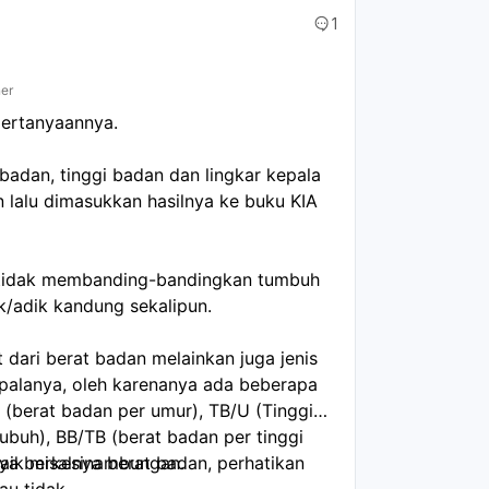
1
ner
pertanyaannya.
 badan, tinggi badan dan lingkar kepala
n lalu dimasukkan hasilnya ke buku KIA
a tidak membanding-bandingkan tumbuh
/adik kandung sekalipun.
 dari berat badan melainkan juga jenis
epalanya, oleh karenanya ada beberapa
 (berat badan per umur), TB/U (Tinggi
ubuh), BB/TB (berat badan per tinggi
hnya berkesinambungan.
aik misalnya berat badan, perhatikan
au tidak.