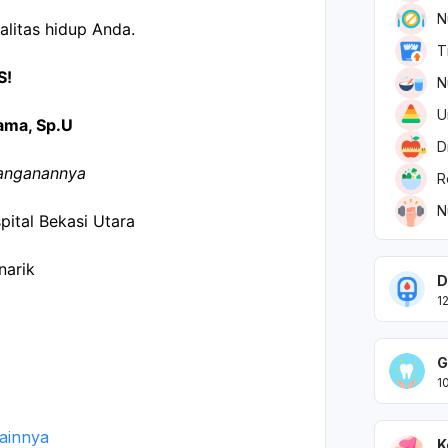
N
litas hidup Anda.
T
S!
N
U
gama, Sp.U
D
nanganannya
R
N
pital Bekasi Utara
narik
D
1
G
1
Lainnya
K