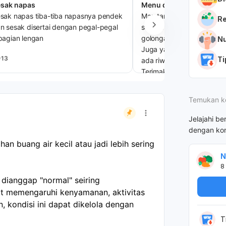
sak napas
Menu diet sehat
sak napas tiba-tiba napasnya pendek
Mau tanya dok, Menu diet
R
n sesak disertai dengan pegal-pegal
seperti apa ya dok? Kalau
bagian lengan
golongan darah O.
Nu
Juga yang aman untuk la
13
Ti
ada riwayat asam lambun
Terimakasih
2
2
Temukan k
Jelajahi be
dengan kon
n buang air kecil atau jadi lebih sering 
N
8
 dianggap "normal" seiring 
at memengaruhi kenyamanan, aktivitas 
, kondisi ini dapat dikelola dengan 
T