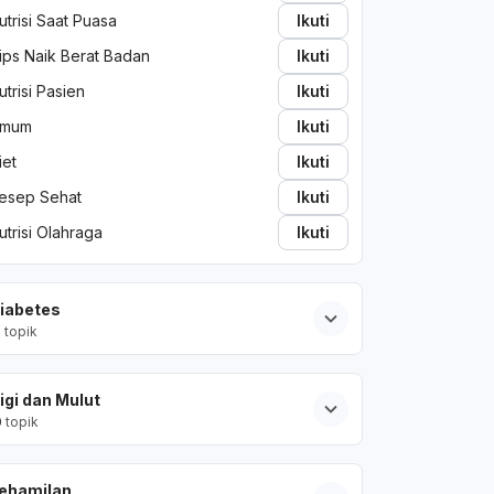
utrisi Saat Puasa
Ikuti
ips Naik Berat Badan
Ikuti
utrisi Pasien
Ikuti
mum
Ikuti
iet
Ikuti
esep Sehat
Ikuti
utrisi Olahraga
Ikuti
iabetes
2
topik
igi dan Mulut
0
topik
ehamilan