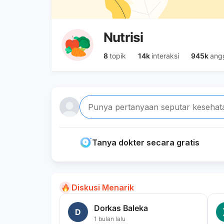
Nutrisi
8
topik
14k
interaksi
945k
ang
Punya pertanyaan seputar kesehat
Tanya dokter secara gratis
Diskusi Menarik
Dorkas Baleka
D
1 bulan lalu