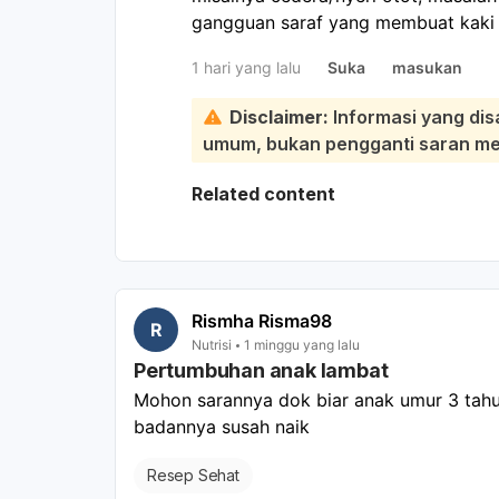
gangguan saraf yang membuat kaki t
mau jatuh, lemas setelah duduk/berj
1 hari yang lalu
Suka
masukan
sebaiknya diperiksa langsung:
Kemungkinan penyebabnya antara lai
Disclaimer:
Informasi yang dis
terjepit, masalah pada tulang belakan
umum, bukan pengganti saran medi
stroke/TIA, atau efek obat tertentu.
berat, atau disertai kebas, nyeri heb
Related content
ke dokter/IGD. Untuk penanganan yan
Neurologi atau Orthopedi.
Rismha Risma98
R
Nutrisi
1 minggu yang lalu
Pertumbuhan anak lambat
Mohon sarannya dok biar anak umur 3 tahu
badannya susah naik
Resep Sehat