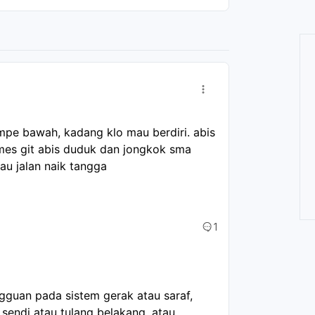
mpe bawah, kadang klo mau berdiri. abis 
mes git abis duduk dan jongkok sma 
tau jalan naik tangga
1
guan pada sistem gerak atau saraf,
 sendi atau tulang belakang, atau