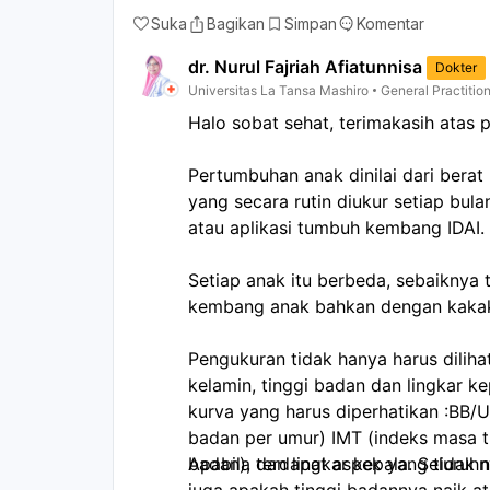
Suka
Bagikan
Simpan
Komentar
dr. Nurul Fajriah Afiatunnisa
Dokter
Universitas La Tansa Mashiro
General Practitio
Halo sobat sehat, terimakasih atas 
Pertumbuhan anak dinilai dari berat
yang secara rutin diukur setiap bula
atau aplikasi tumbuh kembang IDAI.
Setiap anak itu berbeda, sebaikny
kembang anak bahkan dengan kakak
Pengukuran tidak hanya harus dilihat
kelamin, tinggi badan dan lingkar k
kurva yang harus diperhatikan :BB/U
badan per umur) IMT (indeks masa t
badan), dan lingkar kepala. Seluru
Apabila terdapat aspek yang tidak n
juga apakah tinggi badannya naik at